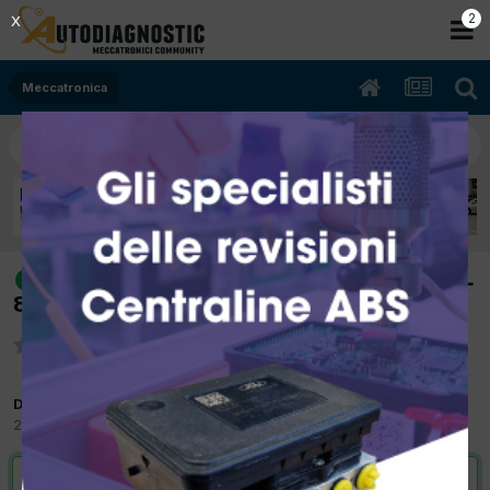
2
X
Meccatronica
[mazda B series 06/2003 2499cc WL
risolto
80Kw Diesel] fasatura pompa iniezione
Da stive
22 Settembre 2017
in
Meccatronica
VAI ALLA SOLUZIONE