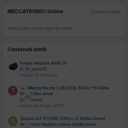
MECCATRONICI Online
(Visualizza tutti)
Non ci sono utenti registrati online
Contenuti simili
Pompa iniezione doblò 1.9
Da ragazzo75
12
Iniziato
20 Febbraio
[Mazda Mazda 3 08/2008 1560cc Y6 80Kw
Diesel] Non rende
20
Da turbovnt
Iniziato
14 Giugno 2025
[mazda cx7 07/2010 2200cc r2 163Kw Diesel]
dati tecnici fasatura catena distribuzione
1