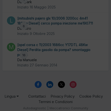
Da spark
Iniziato
16 Maggio 2025
[mitsubishi pajero glx 10/2006 3200cc 4m41
188Kw Diesel] cerco pompa iniezione me190711
6
Da liistro
Iniziato
9 Ottobre 2025
[opel corsa c 11/2003 1686cc Y17DTL 48Kw
Diesel] Perdita gasolio da pompa? smontaggio
pompa
16
Da Manuele
Iniziato
27 Gennaio 2014
Lingua
Contattaci
Privacy Policy
Cookie Policy
Termini e Condizioni
Autodiagnostic | Meccatronici Community