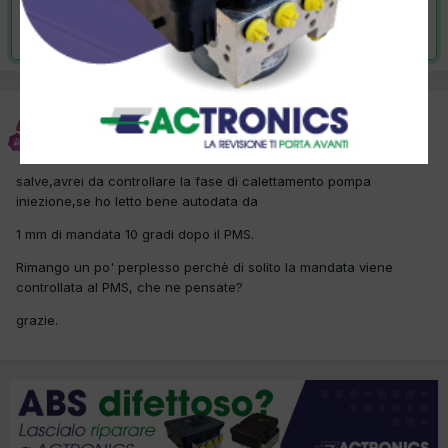
Risolta da stive,
26 Settembre 2017
stive
Inviato
22 Settembre 2017
salve,avrei da controllare la fase di calettamento pompa
iniezione,se ho letto bene autodata da
1 mm di mandata 10 gradi dopo il PMS.
Rimango un po' perplesso perchè di solito la mandata viene
controllata al PMS, che ne pensate?
grazie.