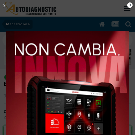
2
X
Meccatronica
[Fiat 16 07/2007 1600cc M16A 79Kw
risolto
Benzina] Impianto frenante
Da Roby1967
20 Settembre 2017
in
Meccatronica
VAI ALLA SOLUZIONE