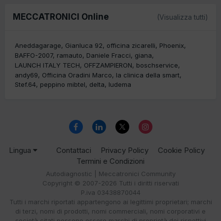
MECCATRONICI Online
(Visualizza tutti)
Aneddagarage
Gianluca 92
officina zicarelli
Phoenix
BAFFO-2007
ramauto
Daniele Fracci
giana
LAUNCH ITALY TECH
OFFZAMPIERON
boschservice
andy69
Officina Oradini Marco
la clinica della smart
Stef.64
peppino mibtel
delta
ludema
Lingua
Contattaci
Privacy Policy
Cookie Policy
Termini e Condizioni
Autodiagnostic | Meccatronici Community
Copyright © 2007-2026 Tutti i diritti riservati
P.iva 03438870044
Tutti i marchi riportati appartengono ai legittimi proprietari; marchi
di terzi, nomi di prodotti, nomi commerciali, nomi corporativi e
società citati possono essere marchi di proprietà dei rispettivi