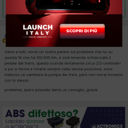
Risolta da Roby1967,
17 Marzo 2018
Roby1967
Inviato
20 Settembre 2017
Salve a tutti, vorrei un vostro parere sul problema che ho su
questa 16 che ha 100.000 km, e cioè tenendo schiacciato il
pedale del freno, questo scende lentamente circa 2/3 centimetri
e poi si ferma e rimane sempre nella stessa posizione, sono
indeciso se cambiare la pompa dei freni, però non vorrei trovarmi
con lo stesso
problema, spero possiate darmi un consiglio, grazie