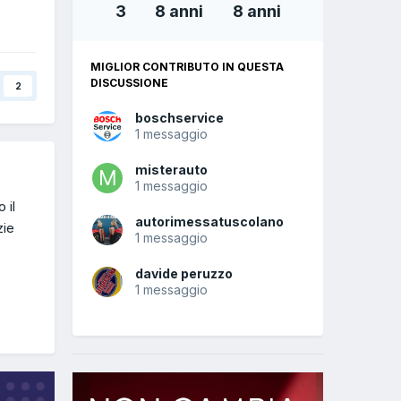
3
8 anni
8 anni
MIGLIOR CONTRIBUTO IN QUESTA
DISCUSSIONE
2
boschservice
1 messaggio
misterauto
1 messaggio
 il
autorimessatuscolano
zie
1 messaggio
davide peruzzo
1 messaggio