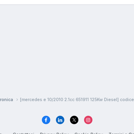
ronica
[mercedes e 10/2010 2.1cc 651911 125Kw Diesel] codice