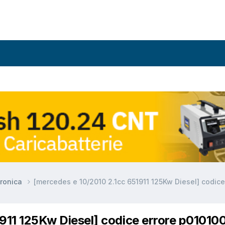
ronica
[mercedes e 10/2010 2.1cc 651911 125Kw Diesel] codice
911 125Kw Diesel] codice errore p01010