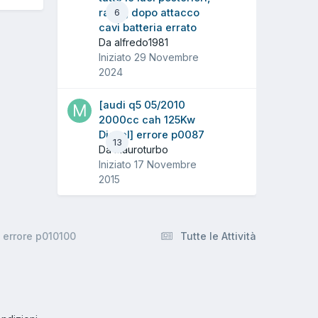
radio, dopo attacco
6
cavi batteria errato
Da alfredo1981
Iniziato
29 Novembre
2024
[audi q5 05/2010
2000cc cah 125Kw
Diesel] errore p0087
13
Da mauroturbo
Iniziato
17 Novembre
2015
 errore p010100
Tutte le Attività