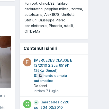
Funroot
chrigib92
fabbro
carburatori
peppino mibtel
zortea
autoteams
Alex1978
UniBotti
Stef.64
Giuseppe Pierro
car elettronic
Phoenix
rutelli
OffDeMa
Contenuti simili
[MERCEDES CLASSE E
12/2010 2.2cc 651911
125Kw Diesel]
Slittamento cambio
12
automatico
Da fanni
Iniziato
7 Luglio
ura
[mercedes c220
le!
cdi 204 03/2010