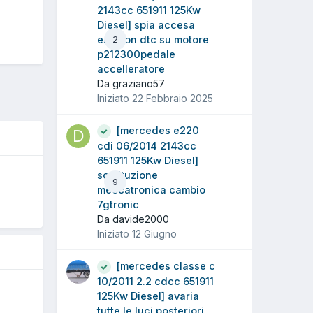
2143cc 651911 125Kw
Diesel] spia accesa
esp con dtc su motore
2
p212300pedale
accelleratore
Da graziano57
Iniziato
22 Febbraio 2025
[mercedes e220
cdi 06/2014 2143cc
651911 125Kw Diesel]
sostituzione
9
meccatronica cambio
7gtronic
5
Da davide2000
Iniziato
12 Giugno
[mercedes classe c
10/2011 2.2 cdcc 651911
125Kw Diesel] avaria
tutte le luci posteriori,