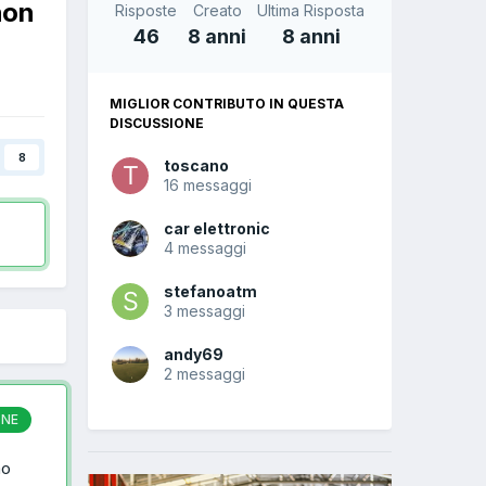
non
Risposte
Creato
Ultima Risposta
46
8 anni
8 anni
MIGLIOR CONTRIBUTO IN QUESTA
DISCUSSIONE
8
toscano
16 messaggi
car elettronic
4 messaggi
stefanoatm
3 messaggi
andy69
2 messaggi
ONE
mo