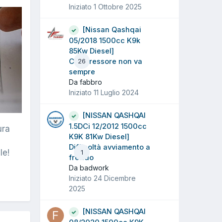
Iniziato
1 Ottobre 2025
[Nissan Qashqai
05/2018 1500cc K9k
85Kw Diesel]
Compressore non va
26
sempre
Da fabbro
Iniziato
11 Luglio 2024
[NISSAN QASHQAI
1.5DCi 12/2012 1500cc
ura
K9K 81Kw Diesel]
Difficoltà avviamento a
le!
1
freddo
Da badwork
Iniziato
24 Dicembre
2025
[NISSAN QASHQAI