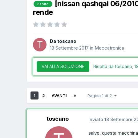
[nissan qashqai 06/201
risolto
rende
Da toscano
18 Settembre 2017
in
Meccatronica
Risolta da toscano,
1
VAI ALLA SOLUZIONE
1
2
AVANTI
Pagina 1 di 2
toscano
Inviato
18 Settembre 2
salve, questa macchina 