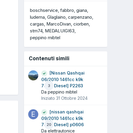
boschservice
fabbro
giana
ludema
Glaglaino
carpenzano
cargas
MarcoDivan
ciorben
stm74
MEDALUIGI63
peppino mibtel
Contenuti simili
[Nissan Qashqai
06/2010 1461cc k9k
78Kw Diesel] P2263
3
Da peppino mibtel
Iniziato
31 Ottobre 2024
[nissan qashqai
09/2010 1461cc k9k
78Kw Diesel] p0606
20
Da elettrautonice