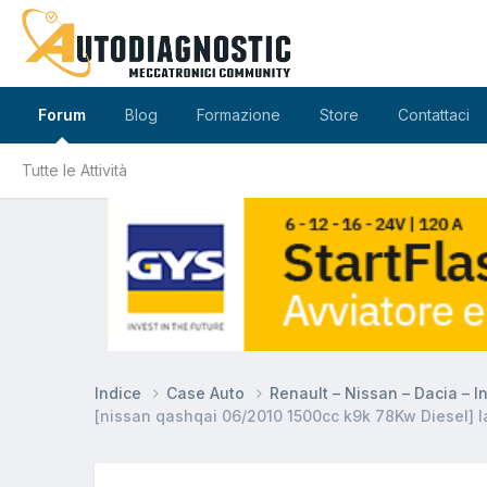
Forum
Blog
Formazione
Store
Contattaci
Tutte le Attività
Indice
Case Auto
Renault – Nissan – Dacia – In
[nissan qashqai 06/2010 1500cc k9k 78Kw Diesel] 