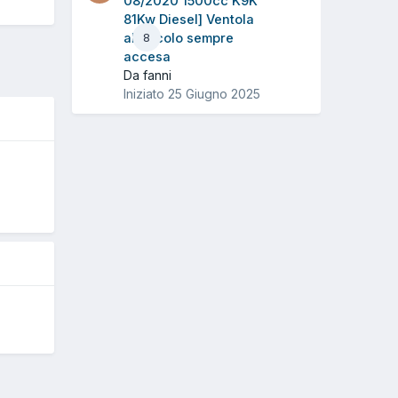
08/2020 1500cc K9K
81Kw Diesel] Ventola
abitacolo sempre
8
accesa
Da fanni
Iniziato
25 Giugno 2025
5