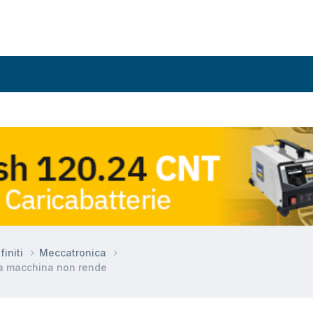
finiti
Meccatronica
la macchina non rende