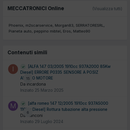
MECCATRONICI Online
(Visualizza tutti)
Phoenix
m2scarservice
Morgan83
SERRATORESRL
Pianeta auto
peppino mibtel
Eros
Matteo90
Contenuti simili
[ALFA 147 03/2005 1910cc 937A2000 85Kw
Diesel] ERRORE P0335 SENSORE A POSIZ
ALBERO MOTORE
15
Da incardona
Iniziato
25 Marzo 2025
[alfa romeo 147 12/2005 1910cc 937A5000
110Kw Diesel] Rottura tubazione alta pressione
6
Da manconi
Iniziato
29 Luglio 2024