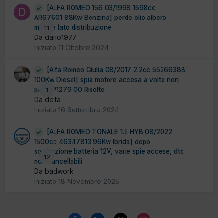
[ALFA ROMEO 156 03/1998 1598cc
AR67601 88Kw Benzina] perde olio albero
motore lato distribuzione
11
Da dario1977
Iniziato
11 Ottobre 2024
[Alfa Romeo Giulia 08/2017 2.2cc 55266388
100Kw Diesel] spia motore accesa a volte non
parte P1279 00 Risolto
1
Da delta
Iniziato
16 Settembre 2024
[ALFA ROMEO TONALE 1.5 HYB 08/2022
1500cc 46347813 96Kw Ibrida] dopo
sostituzione batteria 12V, varie spie accese, dtc
12
non cancellabili
Da badwork
Iniziato
18 Novembre 2025