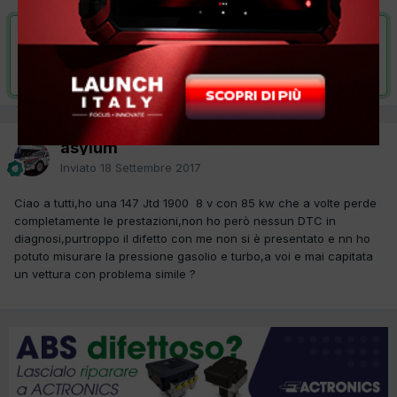
VAI ALLA SOLUZIONE
Risolta da asylum,
25 Dicembre 2017
asylum
Inviato
18 Settembre 2017
Ciao a tutti,ho una 147 Jtd 1900 8 v con 85 kw che a volte perde
completamente le prestazioni,non ho però nessun DTC in
diagnosi,purtroppo il difetto con me non si è presentato e nn ho
potuto misurare la pressione gasolio e turbo,a voi e mai capitata
un vettura con problema simile ?