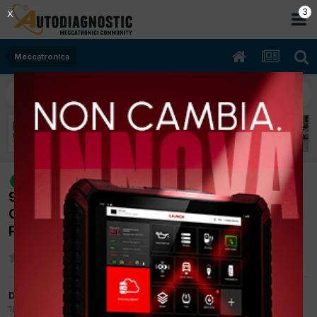
2
X
Meccatronica
[ALFA ROMEO 147 02/2004 1900cc
risolto
937A2000 85KKw Diesel] A VOLTE PERDE
COMPLETAMENTE LE
PRESTAZIONI,NESSUN DTC
Da asylum
18 Settembre 2017
in
Meccatronica