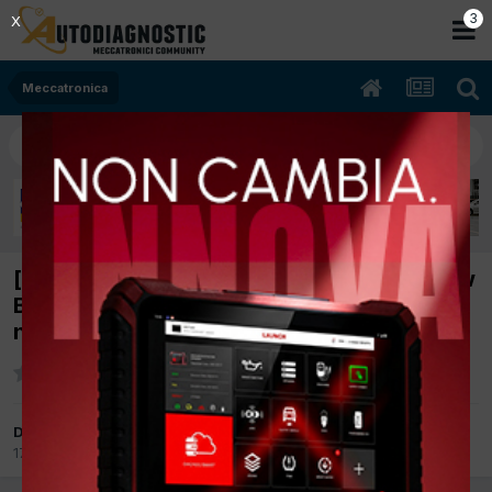
2
X
Meccatronica
[bmw serie5 e39 05/2003 2500cc 256S5 Kw
Benzina] Sostituito motore con uno diverso,
non parte
Da claudiosiotto
17 Settembre 2017
in
Meccatronica