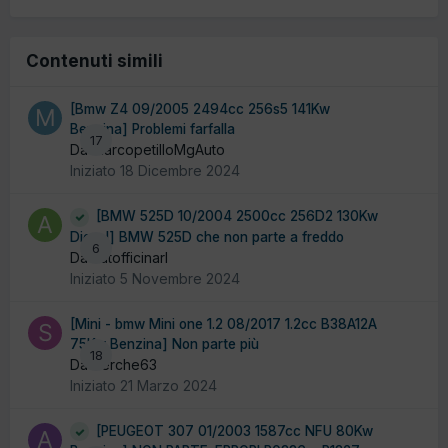
Contenuti simili
[Bmw Z4 09/2005 2494cc 256s5 141Kw
Benzina] Problemi farfalla
17
Da MarcopetilloMgAuto
Iniziato
18 Dicembre 2024
[BMW 525D 10/2004 2500cc 256D2 130Kw
Diesel] BMW 525D che non parte a freddo
6
Da autofficinarl
Iniziato
5 Novembre 2024
[Mini - bmw Mini one 1.2 08/2017 1.2cc B38A12A
75Kw Benzina] Non parte più
18
Da Serche63
Iniziato
21 Marzo 2024
[PEUGEOT 307 01/2003 1587cc NFU 80Kw