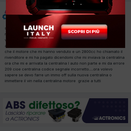
claudiosiotto
Inviato
17 Settembre 2017
salve a tutti ho un piccolo problema con bmw 5 e39 192cv......si e
rotto il motore e ne ho acquistato uno d occasione l ho montato
va bene ma quando metto la diagnosi mi da l errore delle bobine
a questo punto mi sono messo a controllare tutto e ho scoperto
che il motore che mi hanno venduto e un 2800cc ho chiamato il
rivenditore e mi ha pagato dicendomi che mi inviava la centralina
ora che mi e arrivata la centralina l auto non parte e mi da errore
209 cioe centralina codice segnale incorretto.....ora volevo
sapere se devo farre un immo off sulla nuova centralina o
immettere il vin nella centralina motore grazie a tutti