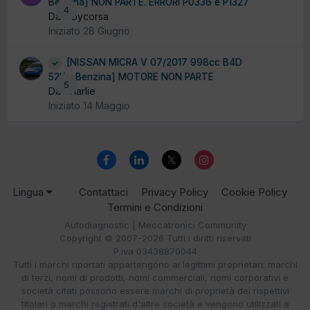
Benzina] NON PARTE. ERRORI P0336 e P1327
4
Da albycorsa
Iniziato
28 Giugno
[NISSAN MICRA V 07/2017 998cc B4D
52Kw Benzina] MOTORE NON PARTE
5
Da Charlie
Iniziato
14 Maggio
Lingua
Contattaci
Privacy Policy
Cookie Policy
Termini e Condizioni
Autodiagnostic | Meccatronici Community
Copyright © 2007-2026 Tutti i diritti riservati
P.iva 03438870044
Tutti i marchi riportati appartengono ai legittimi proprietari; marchi
di terzi, nomi di prodotti, nomi commerciali, nomi corporativi e
società citati possono essere marchi di proprietà dei rispettivi
titolari o marchi registrati d'altre società e vengono utilizzati a