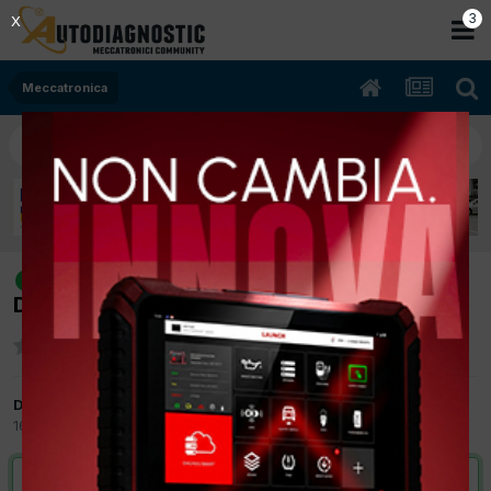
2
X
Meccatronica
[Renault Laguna 08/2004 1,9cc
risolto
Diesel 88Kw Diesel] interruttore stop
Da remix
16 Settembre 2017
in
Meccatronica
VAI ALLA SOLUZIONE