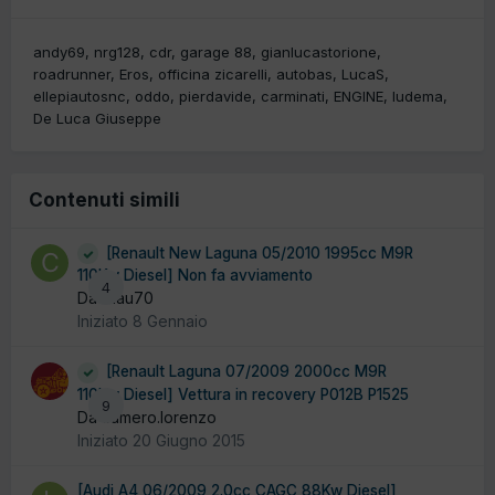
andy69
nrg128
cdr
garage 88
gianlucastorione
roadrunner
Eros
officina zicarelli
autobas
LucaS
ellepiautosnc
oddo
pierdavide
carminati
ENGINE
ludema
De Luca Giuseppe
Contenuti simili
[Renault New Laguna 05/2010 1995cc M9R
110Kw Diesel] Non fa avviamento
4
Da Clau70
Iniziato
8 Gennaio
[Renault Laguna 07/2009 2000cc M9R
110Kw Diesel] Vettura in recovery P012B P1525
9
Da cumero.lorenzo
Iniziato
20 Giugno 2015
[Audi A4 06/2009 2.0cc CAGC 88Kw Diesel]