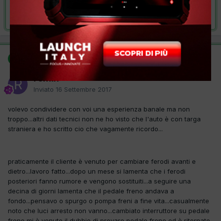
Risolta da remix,
16 Settembre 2017
SOLUZIONE
remix
Inviato
16 Settembre 2017
volevo condividere con voi una esperienza banale ma non
troppo...altri dati tecnici non ne ho visto che l'auto è con targa
straniera e ho scritto cio che vagamente ricordo...
praticamente il cliente è venuto per cambiare ferodi avanti e
dietro...lavoro fatto...dopo un mese si lamenta che i ferodi
posteriori fanno rumore e vengono sostituiti...a seguire una
decina di giorni lamenta che il pedale freno andava a
fondo...pensavo o spurgo o pompa freni a fine vita...casualmente
noto che luci arresto non vanno...cambiato interruttore su pedale
freno mi è venuto il dubbio di provare pedale freno ed è ritornato