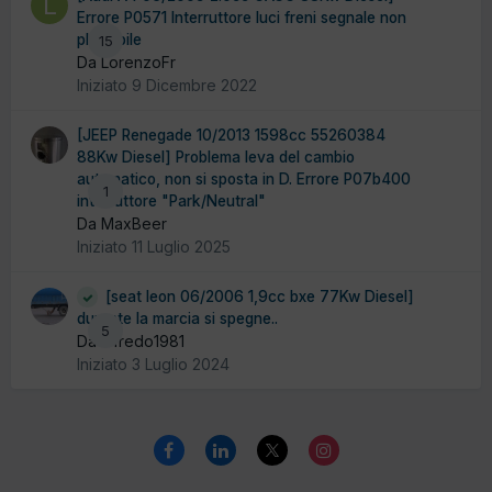
Errore P0571 Interruttore luci freni segnale non
plausibile
15
Da LorenzoFr
Iniziato
9 Dicembre 2022
[JEEP Renegade 10/2013 1598cc 55260384
88Kw Diesel] Problema leva del cambio
automatico, non si sposta in D. Errore P07b400
1
interruttore "Park/Neutral"
Da MaxBeer
Iniziato
11 Luglio 2025
[seat leon 06/2006 1,9cc bxe 77Kw Diesel]
durante la marcia si spegne..
5
Da alfredo1981
Iniziato
3 Luglio 2024