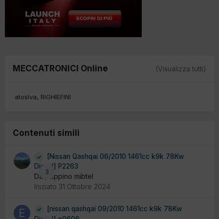
MECCATRONICI Online
(Visualizza tutti)
atoslva
RIGHIEFINI
Contenuti simili
[Nissan Qashqai 06/2010 1461cc k9k 78Kw
Diesel] P2263
3
Da peppino mibtel
Iniziato
31 Ottobre 2024
[nissan qashqai 09/2010 1461cc k9k 78Kw
Diesel] p0606