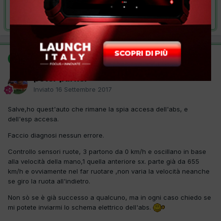
Risolta da peter parker,
16 Settembre 2017
SOLUZIONE
peter parker
Inviato
16 Settembre 2017
Salve,ho quest'auto che rimane la spia accesa dell'abs, e
dell'esp accesa.
Faccio diagnosi nessun errore.
Controllo sensori ruote, 3 partono da 0 km/h e oscillano in base
alla velocità della mano,1 quella anteriore sx. parte già da 655
km/h e ovviamente nel far ruotare ,non varia la velocità neanche
se giro la ruota all'indietro.
Non sò se è già successo a qualcuno, ma in ogni caso chiedo se
mi potete inviarmi lo schema elettrico dell'abs.