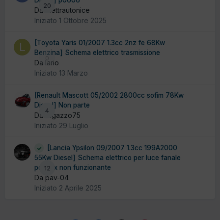
20
Da elettrautonice
Iniziato
1 Ottobre 2025
[Toyota Yaris 01/2007 1.3cc 2nz fe 68Kw
Benzina] Schema elettrico trasmissione
0
Da lario
Iniziato
13 Marzo
[Renault Mascott 05/2002 2800cc sofim 78Kw
Diesel] Non parte
4
Da ragazzo75
Iniziato
29 Luglio
[Lancia Ypsilon 09/2007 1.3cc 199A2000
55Kw Diesel] Schema elettrico per luce fanale
post dx non funzionante
12
Da pav-04
Iniziato
2 Aprile 2025