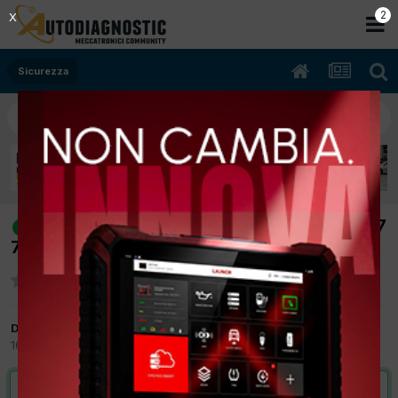
1
X
Sicurezza
[renault scenic 12/2007 1461cc k9kp7
risolto
78Kw Diesel] schema elettrico abs
Da peter parker
16 Settembre 2017
in
Sicurezza
VAI ALLA SOLUZIONE