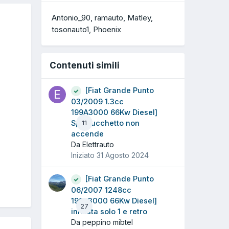
Antonio_90
ramauto
Matley
tosonauto1
Phoenix
Contenuti simili
[Fiat Grande Punto
03/2009 1.3cc
199A3000 66Kw Diesel]
Spia lucchetto non
11
accende
Da Elettrauto
Iniziato
31 Agosto 2024
[Fiat Grande Punto
06/2007 1248cc
199a3000 66Kw Diesel]
27
innesta solo 1 e retro
Da peppino mibtel