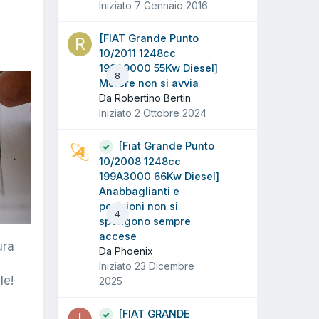
Iniziato
7 Gennaio 2016
[FIAT Grande Punto
10/2011 1248cc
199A9000 55Kw Diesel]
8
Motore non si avvia
Da Robertino Bertin
Iniziato
2 Ottobre 2024
[Fiat Grande Punto
10/2008 1248cc
199A3000 66Kw Diesel]
Anabbaglianti e
posizioni non si
4
spengono sempre
accese
ura
Da Phoenix
Iniziato
23 Dicembre
le!
2025
[FIAT GRANDE