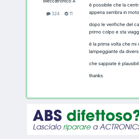
Meccatronico A
è possibile che la centr
appena sembra in moto
324
11
dopo le verifiche del cas
primo colpo e sta viag
è la prima volta che mi c
lampeggiante da diversi
che sappiate è plausibi
thanks