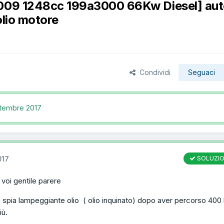
2009 1248cc 199a3000 66Kw Diesel] au
olio motore
Condividi
Seguaci
ttembre 2017
017
SOLUZI
 voi gentile parere
 spia lampeggiante olio ( olio inquinato) dopo aver percorso 400
iù.