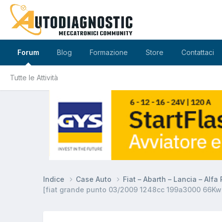
Forum
Blog
Formazione
Store
Contattaci
Tutte le Attività
Indice
Case Auto
Fiat – Abarth – Lancia – Alf
[fiat grande punto 03/2009 1248cc 199a3000 66Kw D