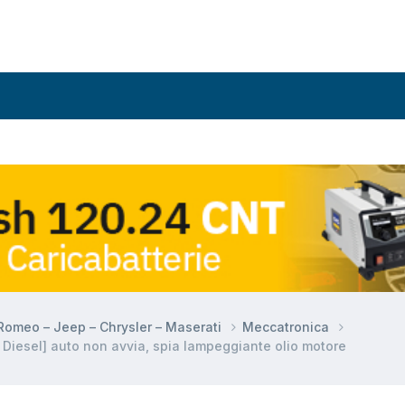
a Romeo – Jeep – Chrysler – Maserati
Meccatronica
iesel] auto non avvia, spia lampeggiante olio motore