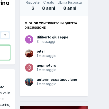
rino
Risposte
Creato
Ultima Risposta
6
8 anni
8 anni
MIGLIOR CONTRIBUTO IN QUESTA
DISCUSSIONE
2
diliberto giuseppe
3 messaggi
piter
1 messaggio
gepmotors
1 messaggio
autorimessatuscolano
1 messaggio
oto
 va in
r e
serire,