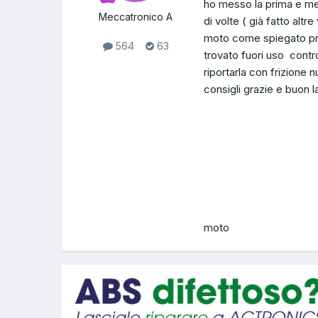
ho messo la prima e met
Meccatronico A
di volte ( già fatto alt
moto come spiegato pre
564
63
trovato fuori uso cont
riportarla con frizione
consigli grazie e buon l
moto