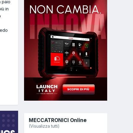
n paio
iù in
o
iedo
MECCATRONICI Online
(Visualizza tutti)