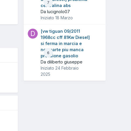
7
centralina abs
Da lucignolo07
Iniziato
18 Marzo
[vw tiguan 09/2011
1968cc cff 81Kw Diesel]
si ferma in marcia e
non parte piu manca
6
pressione gasolio
Da diliberto giuseppe
Iniziato
24 Febbraio
O
2025