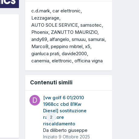
c.d.mark
car elettronic
Lezzagarage
AUTO SOLE SERVICE
samsotec
Phoenix
ZANUTTO MAURIZIO
andy69
alfangelo
smuuu
samurai
MarcoB
peppino mibtel
x5
gianluca prati
davide2000
canemia
elettronic
officina vigna
Contenuti simili
[vw golf 6 01/2010
1968cc cbd 81Kw
Diesel] sostituzione
radiatore
2
riscaldamento
Da diliberto giuseppe
Iniziato
9 Ottobre 2025