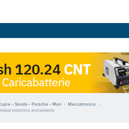
 Cupra – Skoda – Porsche – Man
Meccatronica
 imput motorino avviamento