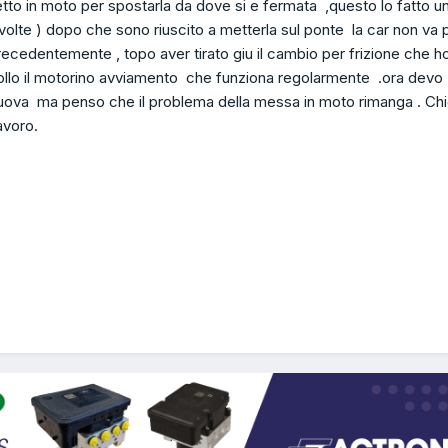
to in moto per spostarla da dove si e fermata ,questo lo fatto u
re volte ) dopo che sono riuscito a metterla sul ponte la car non va p
cedentemente , topo aver tirato giu il cambio per frizione che h
rollo il motorino avviamento che funziona regolarmente .ora devo
 nuova ma penso che il problema della messa in moto rimanga . Ch
avoro.