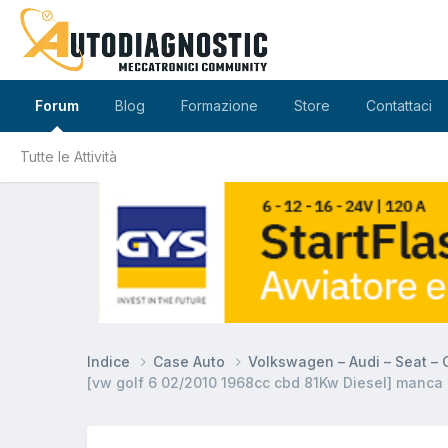
Forum
Blog
Formazione
Store
Contattaci
Tutte le Attività
Indice
Case Auto
Volkswagen – Audi – Seat –
[vw golf 6 02/2010 1968cc cbd 81Kw Diesel] manca