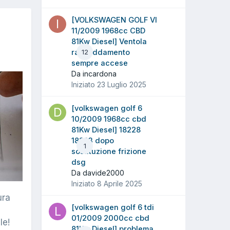
[VOLKSWAGEN GOLF VI
11/2009 1968cc CBD
81Kw Diesel] Ventola
raffreddamento
12
sempre accese
Da incardona
Iniziato
23 Luglio 2025
[volkswagen golf 6
10/2009 1968cc cbd
81Kw Diesel] 18228
18223 dopo
1
sostituzione frizione
dsg
Da davide2000
Iniziato
8 Aprile 2025
ura
[volkswagen golf 6 tdi
01/2009 2000cc cbd
le!
81Kw Diesel] problema