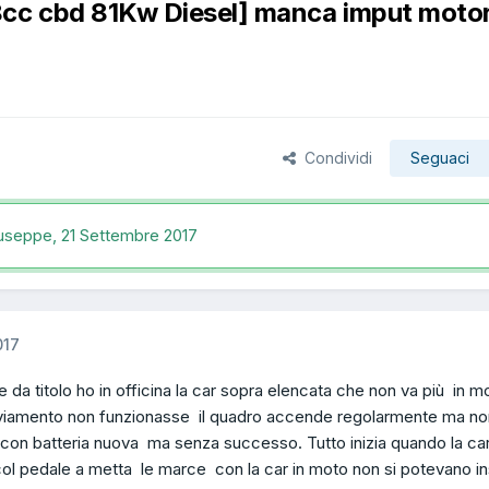
8cc cbd 81Kw Diesel] manca imput moto
Condividi
Seguaci
giuseppe,
21 Settembre 2017
017
 da titolo ho in officina la car sopra elencata che non va più in m
viamento non funzionasse il quadro accende regolarmente ma non
con batteria nuova ma senza successo. Tutto inizia quando la ca
col pedale a metta le marce con la car in moto non si potevano in