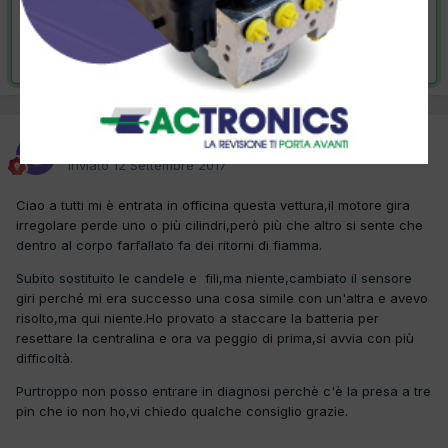
VAI ALLA SOLUZIONE
Risolta da Simone7,
15 Settembre 2017
Simone7
Inviato
12 Settembre 2017
Ciao a tutti mi è entrata in officina questa vettura,il motore gira
irregolare perde uno o più cilindri,però più che altro si sente che
dentro al corpo farfallato fa dei ritorni di fiamma.
Subito sostituito le candele e fili,ma niente,cambiato il sensore
giri perché mi era successo una cosa simile con un'altra e avevo
risolto,ma qui niente.Ho provato a staccare la batteria per
resettare la centralina e ora va peggio di prima,si avvia con più
difficoltà.
Purtroppo non posso entrare in diagnosi perchè c'è la presa a tre
pin che io non ho,vi chiedo qualche consiglio grazie.