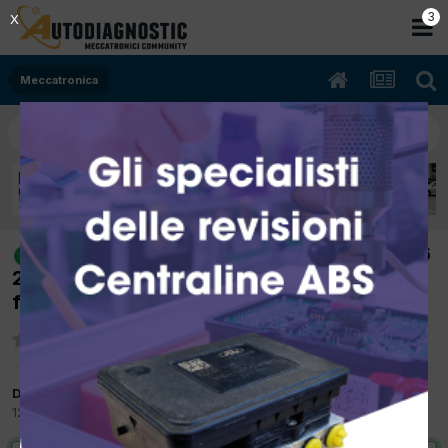
2
X
Meccatronica
[Fiat Panda 06/1999 899cc 117a1.046
risolto
29Kw Benzina] Ritorno di fiamma sul corpo
farfallato
Da Simone7
12 Settembre 2017
in
Meccatronica