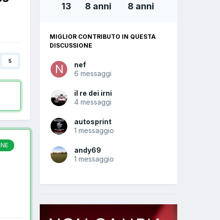
13
8 anni
8 anni
MIGLIOR CONTRIBUTO IN QUESTA
DISCUSSIONE
5
nef
6 messaggi
il re dei irni
4 messaggi
autosprint
1 messaggio
ONE
andy69
1 messaggio