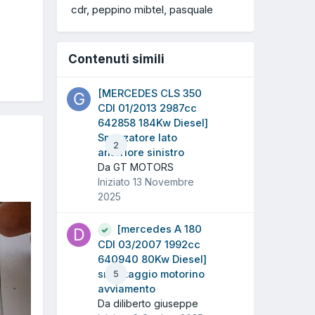
cdr
peppino mibtel
pasquale
Contenuti simili
[MERCEDES CLS 350
CDI 01/2013 2987cc
642858 184Kw Diesel]
Smorzatore lato
2
anteriore sinistro
Da GT MOTORS
Iniziato
13 Novembre
2025
[mercedes A 180
CDI 03/2007 1992cc
640940 80Kw Diesel]
smontaggio motorino
5
avviamento
Da diliberto giuseppe