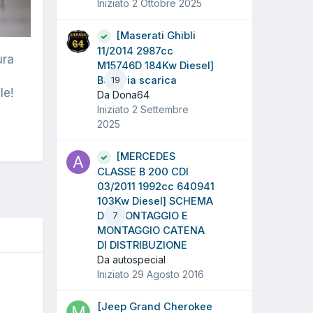
Iniziato
2 Ottobre 2025
[Maserati Ghibli
11/2014 2987cc
ura
M15746D 184Kw Diesel]
Batteria scarica
19
le!
Da Dona64
Iniziato
2 Settembre
2025
[MERCEDES
CLASSE B 200 CDI
03/2011 1992cc 640941
103Kw Diesel] SCHEMA
DI SMONTAGGIO E
7
MONTAGGIO CATENA
DI DISTRIBUZIONE
Da autospecial
Iniziato
29 Agosto 2016
O
[Jeep Grand Cherokee