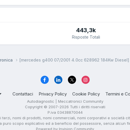
443,3k
Risposte Totali
ronica
[mercedes g400 07/2001 4.0cc 628962 184Kw Diesel]
Contattaci
Privacy Policy
Cookie Policy
Termini e Co
Autodiagnostic | Meccatronici Community
Copyright © 2007-2026 Tutti i diritti riservati
P.iva 03438870044
di terzi, nomi di prodotti, nomi commerciali, nomi corporativi e società ci
i a puro scopo esplicativo ed a beneficio del possessore, senza alcun fine 
Powered by Invision Community