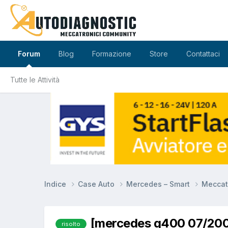
Forum
Blog
Formazione
Store
Contattaci
Tutte le Attività
Indice
Case Auto
Mercedes – Smart
Meccat
[mercedes g400 07/200
risolto