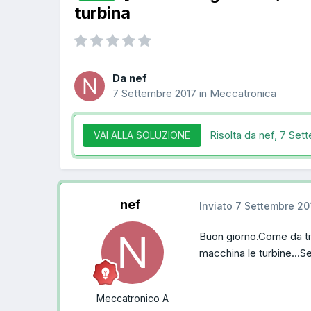
turbina
Da nef
7 Settembre 2017
in
Meccatronica
Risolta da nef,
7 Set
VAI ALLA SOLUZIONE
nef
Inviato
7 Settembre 20
Buon giorno.Come da ti
macchina le turbine...S
Meccatronico A