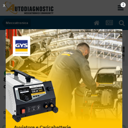
2
X
Meccatronica
[opel vivaro 07/2007 1995cc m9r e7
risolto
84Kw Diesel] sostituzione catena
distribuzione
Da il re dei irni
6 Settembre 2017
in
Meccatronica