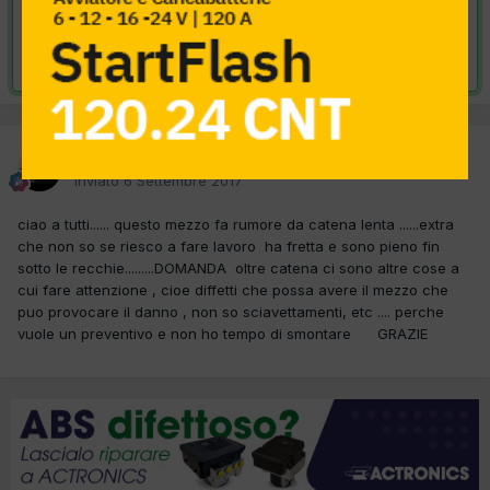
VAI ALLA SOLUZIONE
Risolta da il re dei irni,
13 Settembre 2017
il re dei irni
Inviato
6 Settembre 2017
ciao a tutti...... questo mezzo fa rumore da catena lenta ......extra
che non so se riesco a fare lavoro ha fretta e sono pieno fin
sotto le recchie.........DOMANDA oltre catena ci sono altre cose a
cui fare attenzione , cioe diffetti che possa avere il mezzo che
puo provocare il danno , non so sciavettamenti, etc .... perche
vuole un preventivo e non ho tempo di smontare GRAZIE