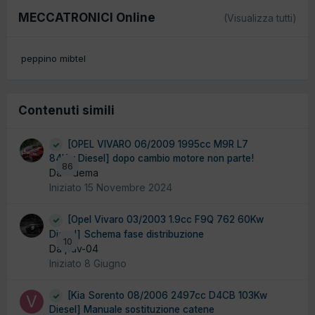
MECCATRONICI Online
(Visualizza tutti)
peppino mibtel
Contenuti simili
[OPEL VIVARO 06/2009 1995cc M9R L7
84Kw Diesel] dopo cambio motore non parte!
86
Da ludema
Iniziato
15 Novembre 2024
[Opel Vivaro 03/2003 1.9cc F9Q 762 60Kw
Diesel] Schema fase distribuzione
10
Da pav-04
Iniziato
8 Giugno
[Kia Sorento 08/2006 2497cc D4CB 103Kw
Diesel] Manuale sostituzione catene