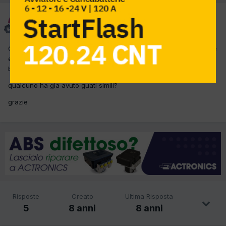
Stefyx
Inviato
5 Settembre 2017
Ciao a tutti, ho un problema su un alfa spider 24mtj con la capote
elettrica che in apertura si ferma e da errore....con codice guasto
b1521 e b1003...
qualcuno ha gia avuto guati simili?
grazie
Risposte
Creato
Ultima Risposta
5
8 anni
8 anni