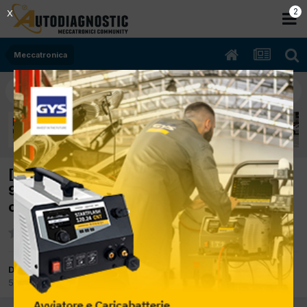
2
X
Meccatronica
[Alfa romeo spider 24mtj 02/2007 2387cc
939a3000 147Kw Diesel] Problemi apertura
capote
Da Stefyx
5 Settembre 2017
in
Meccatronica