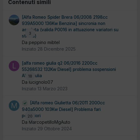
Contenuti simili
[Alfa Romeo Spider Brera 06/2008 2198cc
939A5000 136Kw Benzina] sincronia non
assoluta (valida P0016 in attuazione variatori su
3
strada)
Da peppino mibtel
Iniziato
28 Dicembre 2025
[alfa romeo giulia q2 06/2016 2200cc
55268532 132Kw Diesel] problema sospensioni
Alfa Giulia
18
Da lucignolo07
Iniziato
13 Marzo 2023
[Alfa romeo Giulietta 06/2011 2000cc
940a5000 103Kw Diesel] Problema fari
posteriori
20
Da MarcopetilloMgAuto
Iniziato
29 Ottobre 2024