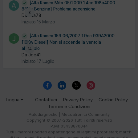
[Alfa Romeo Mito 05/2009 1.4cc 198a4000
88Kw Benzina] Problema accensione
8
Da alfa78
Iniziato
15 Marzo
[Alfa Romeo 159 06/2007 1.9cc 939A2000
110Kw Diesel] Non si accende la ventola
abitacolo
14
Da Joe41
Iniziato
17 Luglio
Lingua
Contattaci
Privacy Policy
Cookie Policy
Termini e Condizioni
Autodiagnostic | Meccatronici Community
Copyright © 2007-2026 Tutti i diritti riservati
P.iva 03438870044
Tutti i marchi riportati appartengono ai legittimi proprietari; marchi
di terzi, nomi di prodotti, nomi commerciali, nomi corporativi e