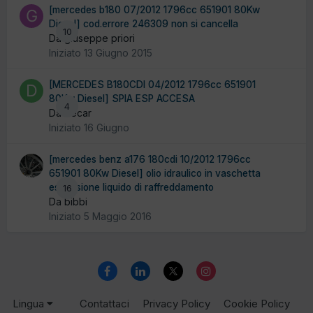
[mercedes b180 07/2012 1796cc 651901 80Kw
Diesel] cod.errore 246309 non si cancella
10
Da giuseppe priori
Iniziato
13 Giugno 2015
[MERCEDES B180CDI 04/2012 1796cc 651901
80Kw Diesel] SPIA ESP ACCESA
4
Da decar
Iniziato
16 Giugno
[mercedes benz a176 180cdi 10/2012 1796cc
651901 80Kw Diesel] olio idraulico in vaschetta
espansione liquido di raffreddamento
16
Da bibbi
Iniziato
5 Maggio 2016
Lingua
Contattaci
Privacy Policy
Cookie Policy