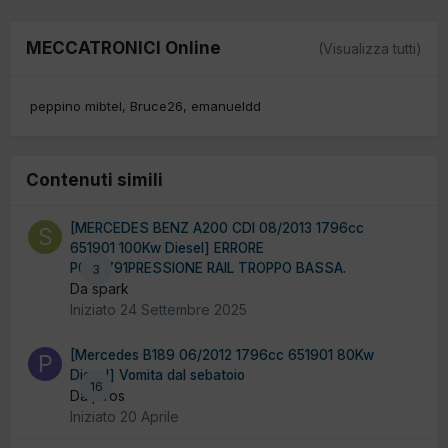
MECCATRONICI Online
(Visualizza tutti)
peppino mibtel
Bruce26
emanueldd
Contenuti simili
[MERCEDES BENZ A200 CDI 08/2013 1796cc
651901 100Kw Diesel] ERRORE
P008791PRESSIONE RAIL TROPPO BASSA.
3
Da spark
Iniziato
24 Settembre 2025
[Mercedes B189 06/2012 1796cc 651901 80Kw
Diesel] Vomita dal sebatoio
16
Da piros
Iniziato
20 Aprile