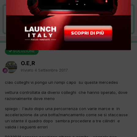
VAI ALLA SOLUZIONE
Risolta da O.E,R,
4 Settembre 2017
SOLUZIONE
O.E,R
Inviato
4 Settembre 2017
ciao colleghi vi pongo un rompi capo su questa mercedes
vettura controllata da diversi colleghi che hanno operato, dove
razionalmente dove meno
spiego : l'auto dopo una percorrenza con varie marce e in
accelerazione da una botta/mancamento come se si staccasse
un istante il quadro dopo sembra procedere a tre cilindri e
valida i seguenti errori