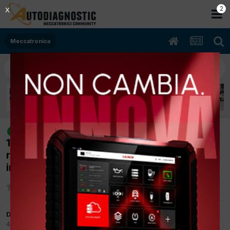
1
X
Meccatronica
[MERCEDES B200(246) 03/2013
risolto
1796cc 651901 100Kw Diesel] vettura in
recovery con vari errori validati in ecu
iniezione
Da O.E,R
4 Settembre 2017
in
Meccatronica