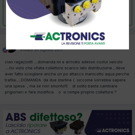
VAI ALLA SOLUZIONE
Risolta da il re dei irni,
8 Settembre 2017
il re dei irni
Inviato
30 Agosto 2017
ciao ragazzotti ....domanda mi e arrivato adesso costui veicolo
.....ho visto che sfiata collettore scarico lato distribuzione , deve
aver fatto sciogliere anche un po attacco manicotto aqua perche
trafila......DOMANDA da due sterline ( siccome vorrebbe sapere
una spesa , ma se non smonto!!) di solito basta cambiare
prigionieri e fare modifica o si rompe proprio collettore ?