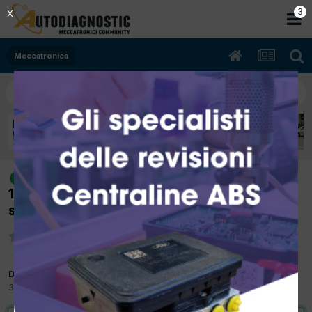
2
X
Meccatronica
[fiat doblo 06/2009 1598cc
risolto
198a3000 77Kw Diesel] collettore scarico
sfiata
Da il re dei irni
30 Agosto 2017
in
Meccatronica