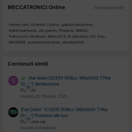
MECCATRONICI Online
(Visualizza tutti)
romeo neri
Ernesto Covino
gianlucastorione
martinoantonio
ziu juanni
Phoenix
MIKS4
francesco zendroni
Marco123
El mecanic
tric trac
MAURI68
puntoautoricambi
davide2000
Contenuti simili
[fiat doblo 02/2011 1598cc 198a3000 77Kw
Diesel] distribuzione
10
Da Solo
Iniziato
22 Ottobre 2025
[Fiat Doblo' 07/2013 1598cc 198A3000 77Kw
Diesel] Problema alle luci
12
Da ettore.car
Iniziato
4 Febbraio