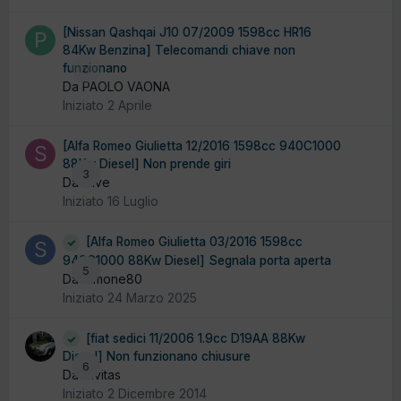
[Nissan Qashqai J10 07/2009 1598cc HR16
84Kw Benzina] Telecomandi chiave non
funzionano
0
Da PAOLO VAONA
Iniziato
2 Aprile
[Alfa Romeo Giulietta 12/2016 1598cc 940C1000
88Kw Diesel] Non prende giri
3
Da stive
Iniziato
16 Luglio
[Alfa Romeo Giulietta 03/2016 1598cc
940C1000 88Kw Diesel] Segnala porta aperta
5
Da Simone80
Iniziato
24 Marzo 2025
[fiat sedici 11/2006 1.9cc D19AA 88Kw
Diesel] Non funzionano chiusure
6
Da Civitas
Iniziato
2 Dicembre 2014