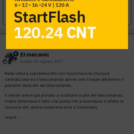
VAI ALLA SOLUZIONE
Risolta da El mecanic,
29 Agosto 2017
Moderatore
SOLUZIONE
El mecanic
Inviato
29 Agosto 2017
Nella vettura sopradescritta non funzionava la chiusura
centralizzata ed il telecomando aprive solo il baule attraverso il
pulsante dedicato del telecomando.
Il cliente aveva già provato a sostituire la pila del telecomando,
inoltre lamentava il fatto che prima che presentasse il difetto la
chiusura ant. destra sembrava dura a funzionare.
segue ....