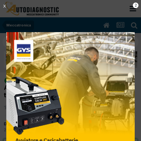
2
X
Meccatronica
[Alfa Romeo 156 04/2001 1598cc
risolto
AR32104 88Kw Benzina] Chiusura centr. e
telecomando non funzionano
Da El mecanic
29 Agosto 2017
in
Meccatronica