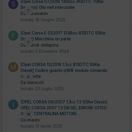
[Opel Corsa 07/2016 1300cc A13DTC 70Kw
Benzina] Olio nell intercooler
7
Da Sdrumaldo
Iniziato
18 Giugno 2025
[Opel Corsa E 01/2017 1248cc B13DTC 55Kw
Diesel] Macchina nn parte
7
Da franck dellapina
Iniziato
5 Dicembre 2024
[Opel CORSA 12/2016 1.3cc B13DTC 55Kw
Diesel] Codice guasto p161E modulo comando
candelette
8
Da marecch
Iniziato
23 Luglio 2025
[OPEL CORSA 09/2007 1.3cc 1.3 55Kw Diesel]
OPEL CORSA 2007 1.3 DIESEL ERRORE U2103-
00 SU CENTRALINA MOTORE
18
Da imauto
Iniziato
13 Aprile 2025