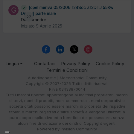
[opel meriva 05/2006 1248cc Z13DTJ 55Kw
Diesel] parte male
27
Da Gorandre
Iniziato
9 Aprile 2025
Lingua
Contattaci
Privacy Policy
Cookie Policy
Termini e Condizioni
Autodiagnostic | Meccatronici Community
Copyright © 2007-2026 Tutti i diritti riservati
P.iva 03438870044
Tutti i marchi riportati appartengono ai legittimi proprietari; marchi
di terzi, nomi di prodotti, nomi commerciali, nomi corporativi e
società citati possono essere marchi di proprietà dei rispettivi
titolari o marchi registrati d'altre società e vengono utilizzati a
puro scopo esplicativo ed a beneficio del possessore, senza
alcun fine di violazione dei diritti di Copyright vigenti.
Powered by Invision Community