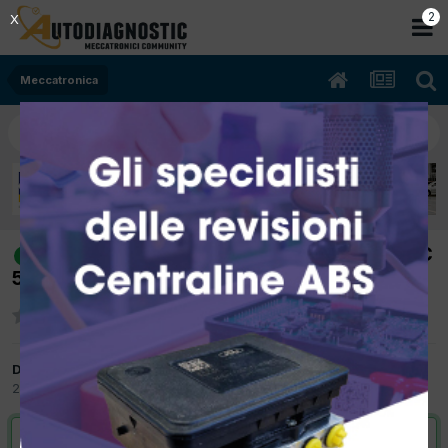
2
X
Meccatronica
[opel corsa d 12/2013 1248cc A13DTC
risolto
55Kw Diesel] spia candelette lampeggiante
Da carlito
28 Agosto 2017
in
Meccatronica
VAI ALLA SOLUZIONE