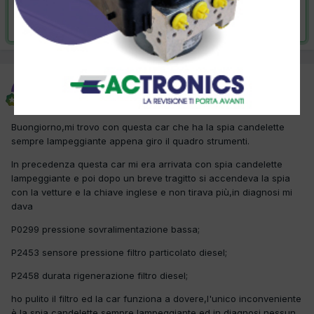
Risolta da carlito,
29 Agosto 2017
carlito
Inviato
28 Agosto 2017
Buongiorno,mi trovo con questa car che ha la spia candelette
sempre lampeggiante appena giro il quadro strumenti.
In precedenza questa car mi era arrivata con spia candelette
lampeggiante e poi dopo un breve tragitto si accendeva la spia
con la vetture e la chiave inglese e non tirava più,in diagnosi mi
dava
P0299 pressione sovralimentazione bassa;
P2453 sensore pressione filtro particolato diesel;
P2458 durata rigenerazione filtro diesel;
ho pulito il filtro ed la car funziona a dovere,l'unico inconveniente
è la spia candelette sempre lampeggiante ed in diagnosi nessun