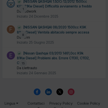
[NISSAN QASHQAI 1.5DCi 12/2012 1500cc
K9K 81Kw Diesel] Difficoltà avviamento a freddo
1
Da badwork
Iniziato
24 Dicembre 2025
[NISSAN QASHQAI 08/2020 1500cc K9K
81Kw Diesel] Ventola abitacolo sempre accesa
8
Da fanni
Iniziato
25 Giugno 2025
[Nissan Qashqai 03/2013 1461,0cc K9k
81Kw Diesel] Problemi abs. Errore C1130, C1132,
C1143
15
Da Elettrauto
Iniziato
24 Gennaio 2025
Lingua
Contattaci
Privacy Policy
Cookie Policy