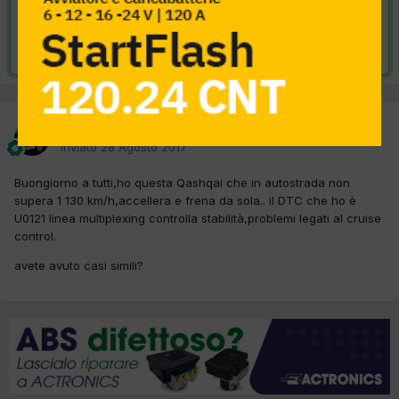
VAI ALLA SOLUZIONE
Risolta da asylum,
1 Settembre 2017
asylum
Inviato
28 Agosto 2017
Buongiorno a tutti,ho questa Qashqai che in autostrada non
supera 1 130 km/h,accellera e frena da sola.. il DTC che ho è
U0121 linea multiplexing controlla stabilità,problemi legati al cruise
control.
avete avuto casi simili?