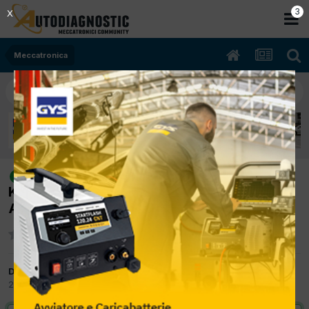
3
X
Meccatronica
[NISSAN QASHQAI 08/2013 1500cc
risolto
K9K 81Kw Diesel] DTC U0121 L'AUTO IN
AUTOSTRADA NON VA OLTRE 130 KM/H
Da asylum
28 Agosto 2017
in
Meccatronica