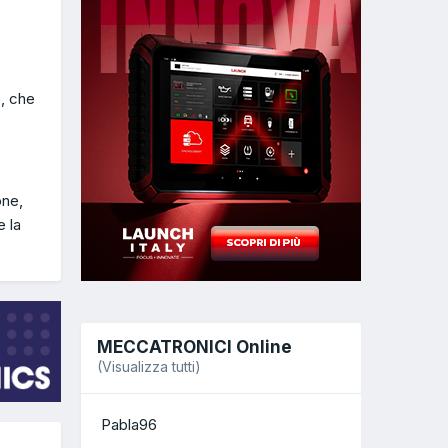
e, che
one,
e la
MECCATRONICI Online
(Visualizza tutti)
Pabla96