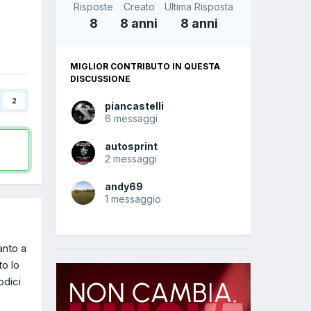
Risposte
Creato
Ultima Risposta
8
8 anni
8 anni
MIGLIOR CONTRIBUTO IN QUESTA
DISCUSSIONE
2
piancastelli
6 messaggi
autosprint
2 messaggi
andy69
1 messaggio
anto a
to lo
odici