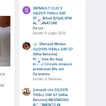
[RENAULT CLIO 3
09/2011 1149cc D4F
55Kw Bifuel B/Gpl] SPIA
11
ALTERNATORE
Da svs
Iniziato
8 Luglio 2025
[Renault Modus
02/2005 1149cc D4F D7
55Kw Benzina]
Problema Air-bag:
8
b1002 Circuito innesco
pretension Bfs ant
ura
Da enaresi
Iniziato
9 Febbraio
le!
[renault clio 03/2015
1149cc D4F D7 54Kw
Benzina] MESSAGGIO
AVVIAMENTO IN