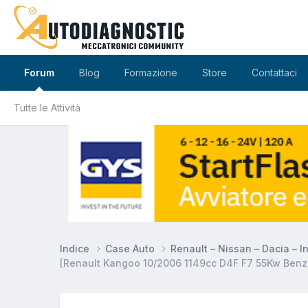
Forum
Blog
Formazione
Store
Contattaci
Tutte le Attività
Indice
Case Auto
Renault – Nissan – Dacia – In
[Renault Kangoo 10/2006 1149cc D4F F7 55Kw Benzina