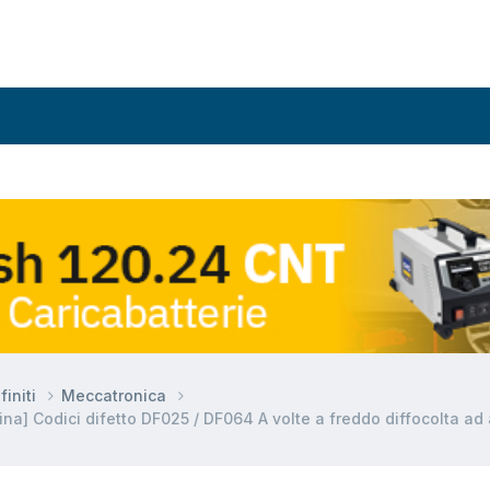
finiti
Meccatronica
] Codici difetto DF025 / DF064 A volte a freddo diffocolta ad 