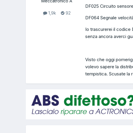
Meccatronico A
DF025 Circuito sensore
1,9k
92
DF064 Segnale velocità 
Io trascurerei il codice
senza ancora averci gua
Visto che oggi pomerigg
volevo sapere la distri
tempistica. Scusate la r