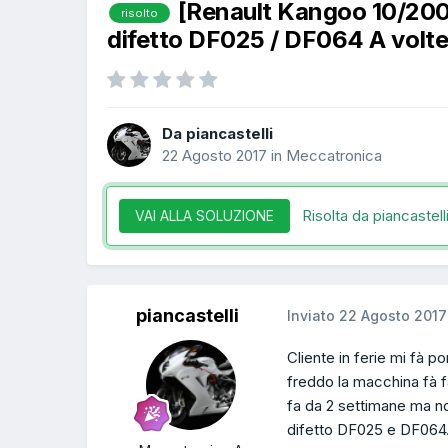
[Renault Kangoo 10/20
risolto
difetto DF025 / DF064 A volte 
Da piancastelli
22 Agosto 2017
in
Meccatronica
Risolta da piancastell
VAI ALLA SOLUZIONE
piancastelli
Inviato
22 Agosto 2017
Cliente in ferie mi fà p
freddo la macchina fà fat
fa da 2 settimane ma non
difetto DF025 e DF064