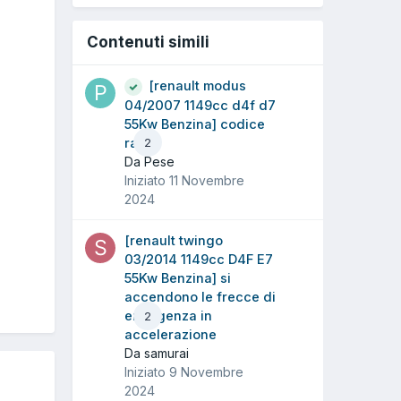
Contenuti simili
[renault modus
04/2007 1149cc d4f d7
55Kw Benzina] codice
radio
2
Da Pese
Iniziato
11 Novembre
2024
[renault twingo
03/2014 1149cc D4F E7
55Kw Benzina] si
accendono le frecce di
emergenza in
2
accelerazione
Da samurai
Iniziato
9 Novembre
2024