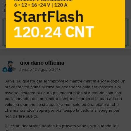
Da giordano officina
12 Agosto 2017
in
Meccatronica
VAI ALLA SOLUZIONE
Risolta da giordano officina,
16 Ottobre 2017
giordano officina
Inviato
12 Agosto 2017
Salve, su questa car all'improvviso mentre marcia anche dopo un
breve tragitto prima si iniza ad accendere spia servosterzo e si
avverte lo sterzo piu duro poi continuando si accende spia esp
poi la lancetta del tachimetro mentre si marcia si blocca ad una
velocita e anche se si accellera non sale ed è capitato anche
che marciandosi sopra per piu' tempo la vettura si spegne per
non partire subito.
Gli errori riccorrenti perche ho provato varie volte quando fa il