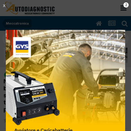
2
X
Meccatronica
[BMW 320 D (E91) 10/2007 2.0cc
risolto
N47D20A 130Kw Diesel] In marcia dopo
breve tragitto si accendono spia
servosterzo,esp,motore e lancetta
tachimetro si blocca fino a poi non partire
più.