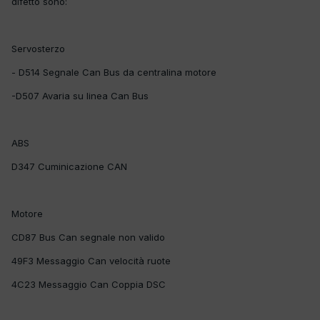
difetto sono:
Servosterzo
- D514 Segnale Can Bus da centralina motore
-D507 Avaria su linea Can Bus
ABS
D347 Cuminicazione CAN
Motore
CD87 Bus Can segnale non valido
49F3 Messaggio Can velocità ruote
4C23 Messaggio Can Coppia DSC