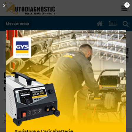
2
X
Meccatronica
[Mercedes C 203 05/2001 2.2cc 611962
85Kw Diesel] alzavetri confort da
telecomando
Da delta
28 Aprile 2017
in
Meccatronica