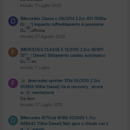
Iniziato
11 Luglio 2023
[Mercedes Classe c 09/2014 2.2cc 651 150Kw
Diesel] Impianto raffreddamento in pressione
19
Da dfofficina
Iniziato
27 Agosto 2025
[MERCEDES CLASSE E 12/2010 2.2cc 651911
125Kw Diesel] Slittamento cambio automatico
12
Da fanni
Iniziato
7 Luglio
[mercedes sprinter 313d 05/2010 2.2cc
651955 95Kw Diesel] Va in recovery , errore
sovralimentazione
11
Da ferri
Iniziato
27 Luglio 2015
[Mercedes A170cdi W168 01/2005 1..7cc
668942 70Kw Diesel] Non apre o chiude con il
telecomando
1