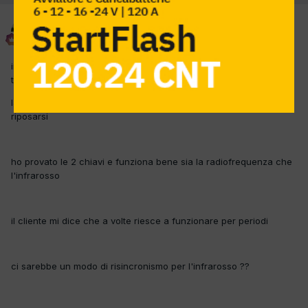
delta
Inviato
28 Aprile 2017
in questa macchina non funziona la salita vetri con il
telecomando originale
la chiusura serrature vanno bene ma i vetri hanno deciso di
riposarsi
ho provato le 2 chiavi e funziona bene sia la radiofrequenza che
l'infrarosso
il cliente mi dice che a volte riesce a funzionare per periodi
ci sarebbe un modo di risincronismo per l'infrarosso ??