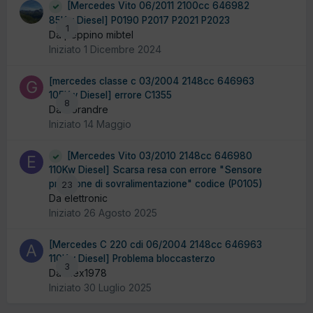
[Mercedes Vito 06/2011 2100cc 646982
85Kw Diesel] P0190 P2017 P2021 P2023
1
Da peppino mibtel
Iniziato
1 Dicembre 2024
[mercedes classe c 03/2004 2148cc 646963
105Kw Diesel] errore C1355
8
Da Gorandre
Iniziato
14 Maggio
[Mercedes Vito 03/2010 2148cc 646980
110Kw Diesel] Scarsa resa con errore "Sensore
pressione di sovralimentazione" codice (P0105)
23
Da elettronic
Iniziato
26 Agosto 2025
[Mercedes C 220 cdi 06/2004 2148cc 646963
110Kw Diesel] Problema bloccasterzo
3
Da Alex1978
Iniziato
30 Luglio 2025