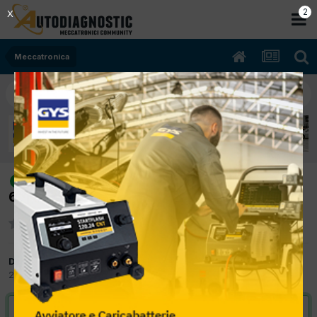
2
X
Meccatronica
[Mercedes Vito 111 10/2004 2148cc
risolto
646982 80Kw Diesel] Estrazione candeletta
Da ragazzo75
20 Aprile 2017
in
Meccatronica
VAI ALLA SOLUZIONE