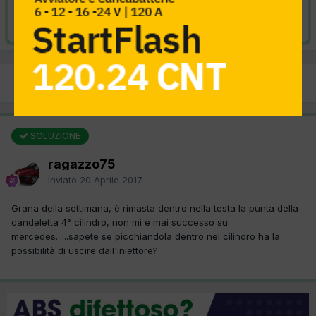
Risolta da ragazzo75,
20 Aprile 2017
PREC
Pagina 1 di 2
AVANTI
SOLUZIONE
ragazzo75
Inviato
20 Aprile 2017
Grana della settimana, è rimasta dentro nella testa la punta della
candeletta 4° cilindro, non mi è mai successo su
mercedes......sapete se picchiandola dentro nel cilindro ha la
possibilità di uscire dall'iniettore?