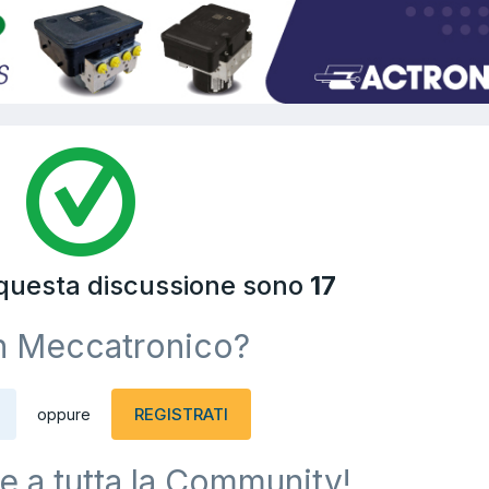
 questa discussione sono
17
n Meccatronico?
REGISTRATI
oppure
e a tutta la Community!