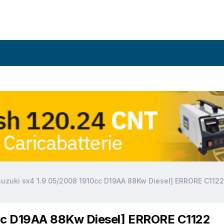
suzuki sx4 1.9 05/2008 1910cc D19AA 88Kw Diesel] ERRORE C1122
0cc D19AA 88Kw Diesel] ERRORE C1122