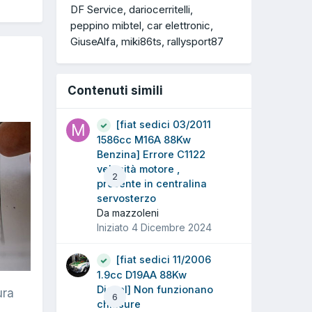
DF Service
dariocerritelli
peppino mibtel
car elettronic
GiuseAlfa
miki86ts
rallysport87
Contenuti simili
[fiat sedici 03/2011
1586cc M16A 88Kw
Benzina] Errore C1122
velocità motore ,
2
presente in centralina
servosterzo
Da mazzoleni
Iniziato
4 Dicembre 2024
[fiat sedici 11/2006
1.9cc D19AA 88Kw
Diesel] Non funzionano
ura
6
chiusure