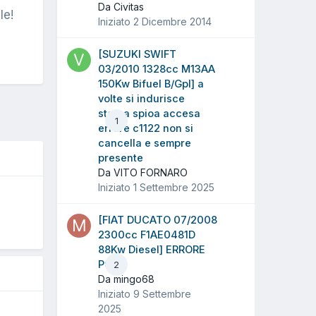
Da Civitas
le!
Iniziato
2 Dicembre 2014
[SUZUKI SWIFT
03/2010 1328cc M13AA
150Kw Bifuel B/Gpl] a
volte si indurisce
sterza spioa accesa
1
errore c1122 non si
cancella e sempre
presente
Da VITO FORNARO
Iniziato
1 Settembre 2025
[FIAT DUCATO 07/2008
5
2300cc F1AE0481D
88Kw Diesel] ERRORE
P0191
2
Da mingo68
Iniziato
9 Settembre
2025