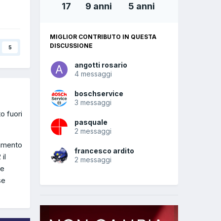
17
9 anni
5 anni
MIGLIOR CONTRIBUTO IN QUESTA
DISCUSSIONE
5
angotti rosario
4 messaggi
boschservice
3 messaggi
o fuori
pasquale
2 messaggi
iamento
francesco ardito
il
2 messaggi
ie
se