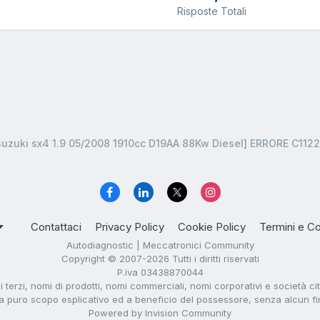
Risposte Totali
suzuki sx4 1.9 05/2008 1910cc D19AA 88Kw Diesel] ERRORE C1122
Contattaci
Privacy Policy
Cookie Policy
Termini e Co
Autodiagnostic | Meccatronici Community
Copyright © 2007-2026 Tutti i diritti riservati
P.iva 03438870044
di terzi, nomi di prodotti, nomi commerciali, nomi corporativi e società ci
i a puro scopo esplicativo ed a beneficio del possessore, senza alcun fine 
Powered by Invision Community