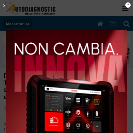
2
X
Meccatronica
[SUZUKI SWIFT 03/2010 1328cc M13AA
150Kw Bifuel B/Gpl] a volte si indurisce
sterza spioa accesa errore c1122 non si
cancella e sempre presente
Da VITO FORNARO
1 Settembre 2025
in
Meccatronica