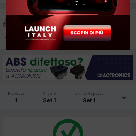
VITO FORNARO
Inviato
1 Settembre 2025
errore solo su cventralina sterza c1122
Risposte
Creato
Ultima Risposta
1
Set 1
Set 1