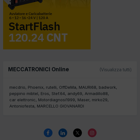
MECCATRONICI Online
(Visualizza tutti)
mecdrio
Phoenix
rutelli
OffDeMa
MAURI68
badwork
peppino mibtel
Eros
Stef.64
andy69
Armadillo88
car elettronic
Motordiagnosi1999
Maser
mirko29
Antoniofesta
MARCELLO GIOVANARDI