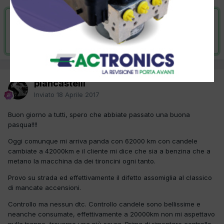
VAI ALLA SOLUZIONE
Risolta da piancastelli,
18 Aprile 2017
piancastelli
Inviato
18 Aprile 2017
Buon giorno a tutti, spero che abbiate passato una buona
pasqua!!!!
Oggi comunque mi arriva panda con 62000 km con candele
cambiate a 42000km e il cliente mi dice che sia a benzina che a
metano la macchina da dei tironcini ogni tanto.
Provo su strada ed effettivamente il difetto assomiglia al classico
di mancate accensioni.
Controllo ma nessun dtc. Controllo candele sono bellissime e
neanche consumate, effettivamente a 20000km non mi aspettavo
nulla tranne trovarne una più scura. Prima di rimontare controllo