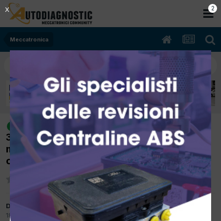
2
X
Meccatronica
[Fiat Panda 169 05/2012 1368cc
risolto
350A1000 57Kw Bifuel B/Metano] Trattiene
ma non da alcun difetto accensione su
codici guasto
Da piancastelli
18 Aprile 2017
in
Meccatronica