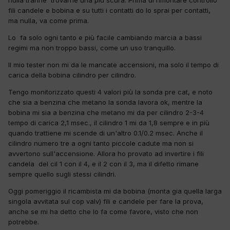
fili candele e bobina e su tutti i contatti do lo sprai per contatti,
ma nulla, va come prima.
Lo fa solo ogni tanto e più facile cambiando marcia a bassi
regimi ma non troppo bassi, come un uso tranquillo.
Il mio tester non mi da le mancate accensioni, ma solo il tempo di
carica della bobina cilindro per cilindro.
Tengo monitorizzato questi 4 valori più la sonda pre cat, e noto
che sia a benzina che metano la sonda lavora ok, mentre la
bobina mi sia a benzina che metano mi da per cilindro 2-3-4
tempo di carica 2,1 msec., il cilindro 1 mi da 1,8 sempre e in più
quando trattiene mi scende di un'altro 0.1/0.2 msec. Anche il
cilindro numero tre a ogni tanto piccole cadute ma non si
avvertono sull'accensione. Allora ho provato ad invertire i fili
candela del cil 1 con il 4, e il 2 con il 3, ma il difetto rimane
sempre quello sugli stessi cilindri.
Oggi pomeriggio il ricambista mi da bobina (monta gia quella larga
singola avvitata sul cop valv) fili e candele per fare la prova,
anche se mi ha detto che lo fa come favore, visto che non
potrebbe.