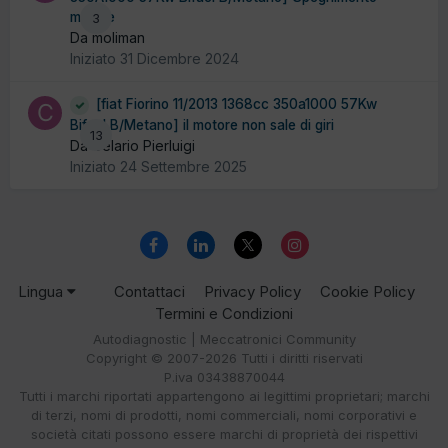
motore
3
Da moliman
Iniziato
31 Dicembre 2024
[fiat Fiorino 11/2013 1368cc 350a1000 57Kw
Bifuel B/Metano] il motore non sale di giri
13
Da Celario Pierluigi
Iniziato
24 Settembre 2025
Lingua
Contattaci
Privacy Policy
Cookie Policy
Termini e Condizioni
Autodiagnostic | Meccatronici Community
Copyright © 2007-2026 Tutti i diritti riservati
P.iva 03438870044
Tutti i marchi riportati appartengono ai legittimi proprietari; marchi
di terzi, nomi di prodotti, nomi commerciali, nomi corporativi e
società citati possono essere marchi di proprietà dei rispettivi