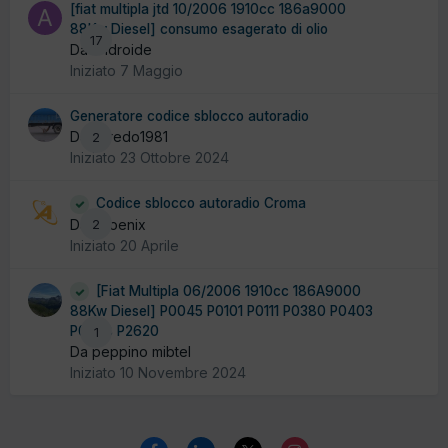
[fiat multipla jtd 10/2006 1910cc 186a9000
88Kw Diesel] consumo esagerato di olio
17
Da androide
Iniziato
7 Maggio
Generatore codice sblocco autoradio
Da alfredo1981
2
Iniziato
23 Ottobre 2024
Codice sblocco autoradio Croma
Da Phoenix
2
Iniziato
20 Aprile
[Fiat Multipla 06/2006 1910cc 186A9000
88Kw Diesel] P0045 P0101 P0111 P0380 P0403
P0638 P2620
1
Da peppino mibtel
Iniziato
10 Novembre 2024