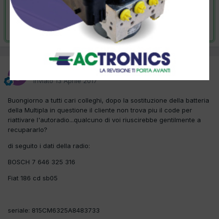
VAI ALLA SOLUZIONE
Risolta da OBE_89,
16 Aprile 2017
OBE_89
Inviato
13 Aprile 2017
Buongiorno a tutti cari colleghi, dopo la sostituzione della batteria
della Multipla in questione il cliente non trova piu il code per
riattivare l'autoradio...qualcuno di voi riuscirebbe gentilmente a
recupararlo?
di seguito i dati della radio:
BOSCH 7 646 325 316
Fiat 186 cd sb05
seriale: 815CM6325A8483733