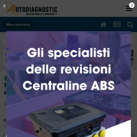
2
X
Meccatronica
[FIAT MULTIPLA 10/2010 1910cc
risolto
186A9000 88Kw Diesel] Codice sblocco
autoradio Bosch
Da OBE_89
13 Aprile 2017
in
Meccatronica