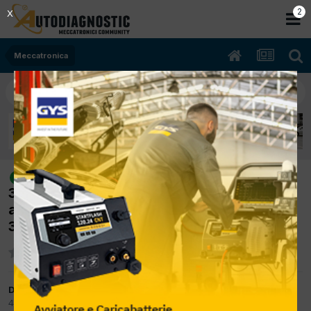
2
X
Meccatronica
[Mercedes CLK 320 CDI 09/2006
risolto
3000cc 6 cilindri V6 165Kw Diesel] Spia mild
accesa vettura non rende e non supera
3000 giri.
Da Aldo Iannuccilli
4 Aprile 2017
in
Meccatronica