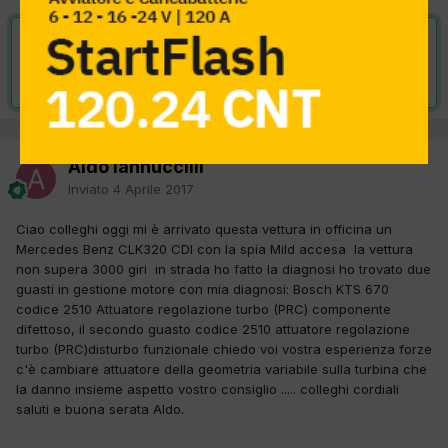
VAI ALLA SOLUZIONE
Risolta da Aldo Iannuccilli,
3 Luglio 2018
Aldo Iannuccilli
Inviato
4 Aprile 2017
Ciao colleghi oggi mi è arrivato questa vettura in officina un
Mercedes Benz CLK320 CDI con la spia Mild accesa la vettura
non supera 3000 giri in strada ho fatto la diagnosi ho trovato due
guasti in gestione motore con mia diagnosi: Bosch KTS 670
codice 2510 Attuatore regolazione turbo (PRC) componente
difettoso, il secondo guasto codice 2510 attuatore regolazione
turbo (PRC)disturbo funzionale chiedo voi vostra esperienza forze
c'è cambiare attuatore della geometria variabile sulla turbina che
la danno insieme aspetto vostro consiglio ..... colleghi cordiali
saluti e buona serata Aldo.