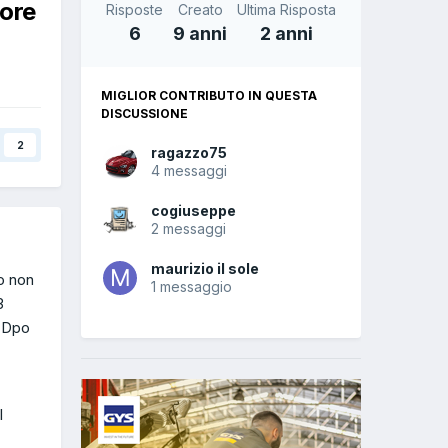
tore
Risposte
Creato
Ultima Risposta
6
9 anni
2 anni
MIGLIOR CONTRIBUTO IN QUESTA
DISCUSSIONE
2
ragazzo75
4 messaggi
cogiuseppe
2 messaggi
maurizio il sole
o non
1 messaggio
3
. Dpo
l