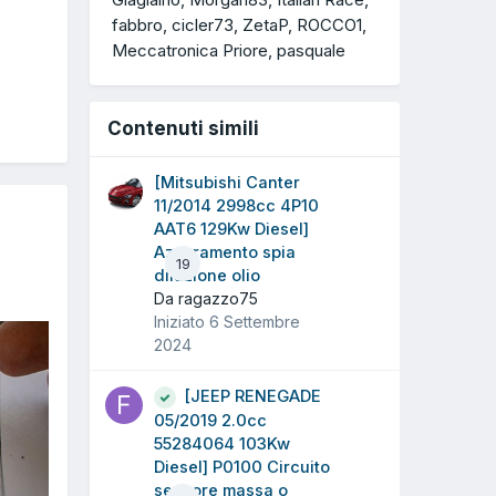
fabbro
cicler73
ZetaP
ROCCO1
Meccatronica Priore
pasquale
Contenuti simili
[Mitsubishi Canter
11/2014 2998cc 4P10
AAT6 129Kw Diesel]
Azzeramento spia
19
diluzione olio
Da ragazzo75
Iniziato
6 Settembre
2024
[JEEP RENEGADE
05/2019 2.0cc
55284064 103Kw
Diesel] P0100 Circuito
sensore massa o