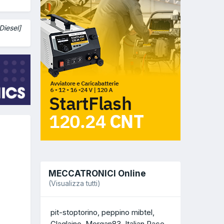
iesel]
MECCATRONICI Online
(Visualizza tutti)
pit-stoptorino
peppino mibtel
Glaglaino
Morgan83
Italian Race