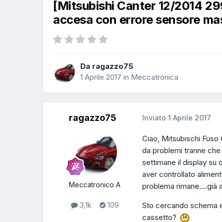
[Mitsubishi Canter 12/2014 2
accesa con errore sensore mas
Da ragazzo75
1 Aprile 2017
in
Meccatronica
ragazzo75
Inviato
1 Aprile 2017
Ciao, Mitsubischi Fuso 
da problemi tranne che 
settimane il display su 
aver controllato alimen
Meccatronico A
problema rimane....già a
Sto cercando schema ele
3,1k
109
cassetto?