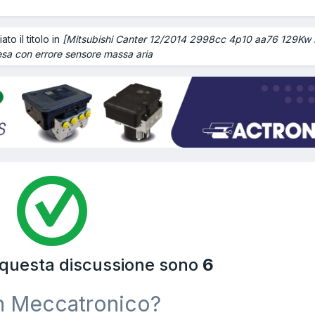
to il titolo in
[Mitsubishi Canter 12/2014 2998cc 4p10 aa76 129Kw D
sa con errore sensore massa aria
a questa discussione sono
6
n Meccatronico?