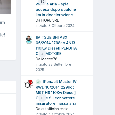
35
volume aria - spia
accesa dopo qualche
km in decelerazione
Da FIORE SRL
ura
Iniziato
3 Ottobre 2024
le!
[MITSUBISHI ASX
06/2014 1798cc 4N13
110Kw Diesel] PERDITA
OLIO MOTORE
4
Da Meccc78
Iniziato
22 Settembre
2025
[Renault Master IV
RWD 10/2014 2299cc
M9T H8 110Kw Diesel]
Colore fili connettore
8
O
misuratore massa aria
Da autofficinalessio
Iniziato
4 Ottobre 2024