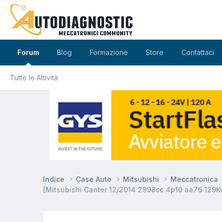
Forum
Blog
Formazione
Store
Contattaci
Tutte le Attività
Indice
Case Auto
Mitsubishi
Meccatronica
[Mitsubishi Canter 12/2014 2998cc 4p10 aa76 129K