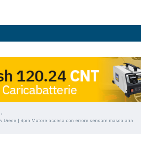
w Diesel] Spia Motore accesa con errore sensore massa aria