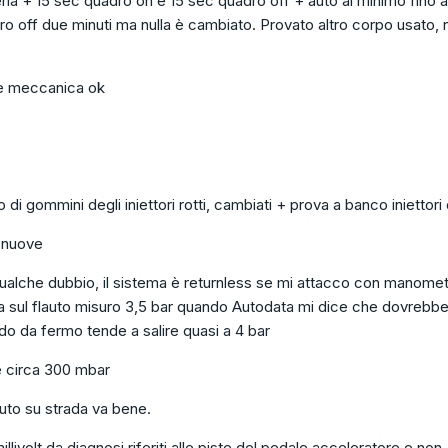
ia + 15 sec quadro on e 15 sec quadro off + auto al minimo fino a
ro off due minuti ma nulla è cambiato. Provato altro corpo usato, n
se meccanica ok
di gommini degli iniettori rotti, cambiati + prova a banco iniettori
 nuove
ualche dubbio, il sistema è returnless se mi attacco con manome
ata sul flauto misuro 3,5 bar quando Autodata mi dice che dovrebb
o da fermo tende a salire quasi a 4 bar
e circa 300 mbar
uto su strada va bene.
llivolt da diagnosi riferiti alle piste del pedale acceleratore e non