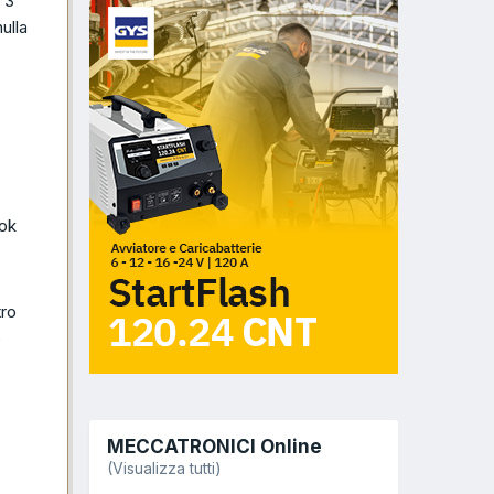
 3
ulla
 ok
tro
e
MECCATRONICI Online
(Visualizza tutti)