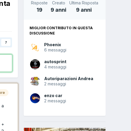
nta
Risposte
Creato
Ultima Risposta
19
9 anni
9 anni
MIGLIOR CONTRIBUTO IN QUESTA
DISCUSSIONE
7
Phoenix
6 messaggi
autosprint
4 messaggi
Autoriparazioni Andrea
2 messaggi
ore
enzo car
2 messaggi
 a
i +