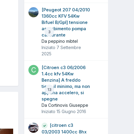
[Peugeot 207 04/2010
1360cc KFV 54Kw
Bifuel B/Gpl] tensione
assorbimento pompa
3
carburante
Da peppino mibtel
Iniziato
7 Settembre
2025
[Citroen c3 06/2006
1.4cc kfv 54Kw
Benzina] A freddo
tiene il minimo, ma non
13
appena accelero, si
spegne
Da Cortinovis Giuseppe
Iniziato
15 Giugno 2016
[citroen c3
03/2003 1400cc 8hx