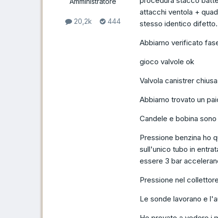
procedura stacco batter
Amministratore
attacchi ventola + quad
20,2k
444
stesso identico difetto.
Abbiamo verificato fa
gioco valvole ok
Valvola canistrer chiusa
Abbiamo trovato un paio 
Candele e bobina sono
Pressione benzina ho q
sull'unico tubo in entr
essere 3 bar accelerand
Pressione nel collettor
Le sonde lavorano e l'a
Ho provato a vedere i mi