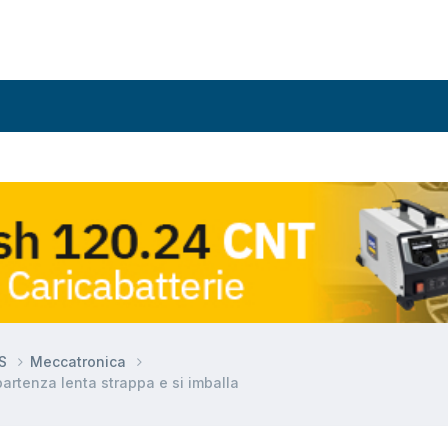
DS
Meccatronica
artenza lenta strappa e si imballa