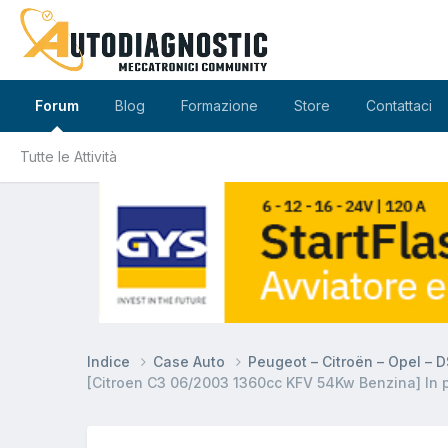
Forum
Blog
Formazione
Store
Contattaci
Tutte le Attività
Indice
Case Auto
Peugeot – Citroën – Opel – 
[Citroen C3 06/2003 1360cc KFV 54Kw Benzina] In p