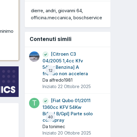
dierre
andri
giovanni 64
officina.meccanica
boschservice
 minimo
Contenuti simili
[Citroen C3
04/2005 1,4cc Kfv
54Kw Benzina] A
12
freddo non accelera
Da alfredo1981
Iniziato
22 Ottobre 2025
[Fiat Qubo 01/2011
1360cc KFV 54Kw
Bifuel B/Gpl] Parte solo
40
con spray
Da tonimec
Iniziato
20 Ottobre 2025