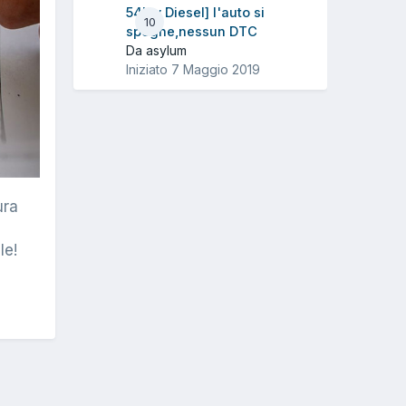
54Kw Diesel] l'auto si
10
spegne,nessun DTC
Da asylum
Iniziato
7 Maggio 2019
ura
le!