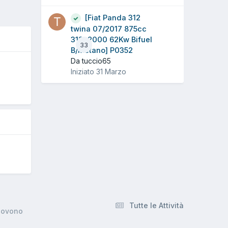
[Fiat Panda 312
twina 07/2017 875cc
312a2000 62Kw Bifuel
33
B/Metano] P0352
Da tuccio65
O
Iniziato
31 Marzo
Tutte le Attività
muovono