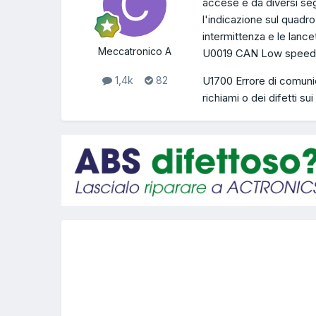
accese e da diversi seg
l'indicazione sul quadr
intermittenza e le lance
Meccatronico A
U0019 CAN Low speed
U1700 Errore di comuni
1,4k
82
richiami o dei difetti s