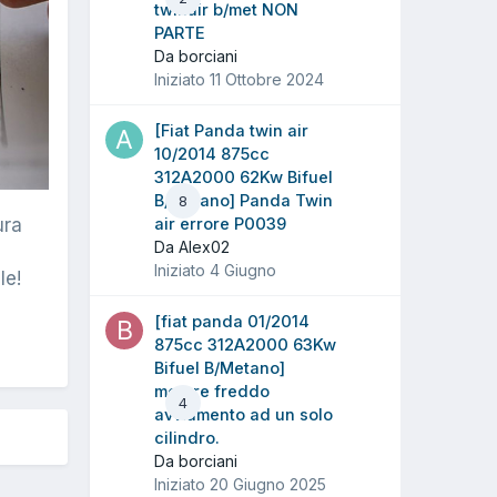
twinair b/met NON
PARTE
Da borciani
Iniziato
11 Ottobre 2024
[Fiat Panda twin air
10/2014 875cc
312A2000 62Kw Bifuel
B/Metano] Panda Twin
8
ura
air errore P0039
Da Alex02
Iniziato
4 Giugno
le!
[fiat panda 01/2014
875cc 312A2000 63Kw
Bifuel B/Metano]
motore freddo
4
avviamento ad un solo
cilindro.
Da borciani
Iniziato
20 Giugno 2025