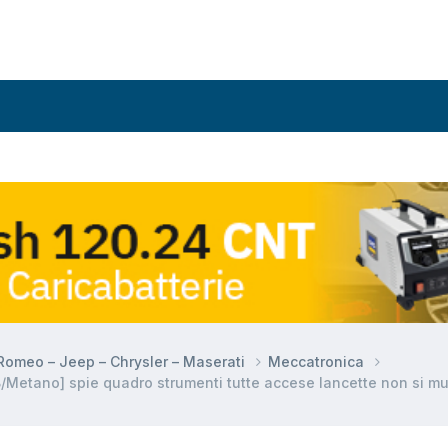
a Romeo – Jeep – Chrysler – Maserati
Meccatronica
/Metano] spie quadro strumenti tutte accese lancette non si 