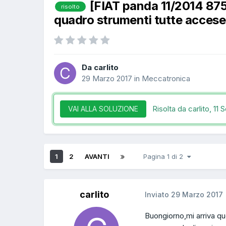
[FIAT panda 11/2014 87
risolto
quadro strumenti tutte accese
Da carlito
29 Marzo 2017
in
Meccatronica
Risolta da carlito,
11 
VAI ALLA SOLUZIONE
1
2
AVANTI
Pagina 1 di 2
carlito
Inviato
29 Marzo 2017
Buongiorno,mi arriva qu