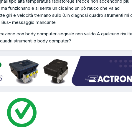
nali tipo alta temperatura radiatore,le frecce non accendono più
o ma funzionano e si sente un cicalino un pò rauco che va ad
tte giri e velocità tremano sullo 0.In diagnosi quadro strumenti mi 
 Bus- messaggio mancante
cazione con body computer-segnale non valido.A qualcuno risult
ui quadri strumenti o body computer?