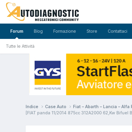
Forum
Blog
Formazione
Store
Contattaci
Tutte le Attività
Indice
Case Auto
Fiat – Abarth – Lancia – Alf
[FIAT panda 11/2014 875cc 312A2000 62,Kw Bifuel B