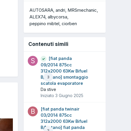
AUTOSARA
andri
MRSmechanic
ALEX74
albycorsa
peppino mibtel
ciorben
Contenuti simili
[fiat panda
09/2014 875cc
312a2000 63Kw Bifuel
B/Metano] smontaggio
3
scatola evaporatore
Da stive
Iniziato
3 Giugno 2025
[fiat panda twinair
03/2014 875cc
312a2000 63Kw Bifuel
B/Metano] fiat panda
2