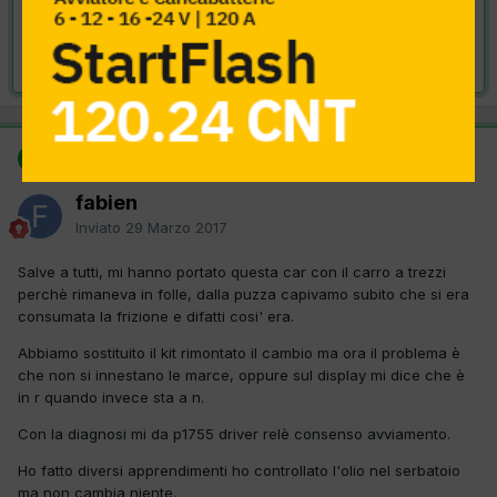
VAI ALLA SOLUZIONE
Risolta da fabien,
29 Marzo 2017
SOLUZIONE
fabien
Inviato
29 Marzo 2017
Salve a tutti, mi hanno portato questa car con il carro a trezzi
perchè rimaneva in folle, dalla puzza capivamo subito che si era
consumata la frizione e difatti cosi' era.
Abbiamo sostituito il kit rimontato il cambio ma ora il problema è
che non si innestano le marce, oppure sul display mi dice che è
in r quando invece sta a n.
Con la diagnosi mi da p1755 driver relè consenso avviamento.
Ho fatto diversi apprendimenti ho controllato l'olio nel serbatoio
ma non cambia niente.