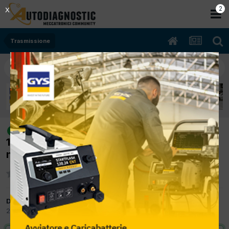
2
X
Trasmissione
[fiat punto 07/2005 1242cc
risolto
188a4000 44Kw Diesel] Dopo sost. frizione
non innesta le marce: Pp1755
Da fabien
29 Marzo 2017
in
Trasmissione