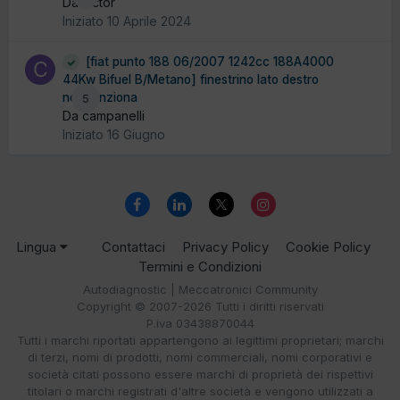
Da victor
Iniziato
10 Aprile 2024
[fiat punto 188 06/2007 1242cc 188A4000
44Kw Bifuel B/Metano] finestrino lato destro
non funziona
5
Da campanelli
Iniziato
16 Giugno
Lingua
Contattaci
Privacy Policy
Cookie Policy
Termini e Condizioni
Autodiagnostic | Meccatronici Community
Copyright © 2007-2026 Tutti i diritti riservati
P.iva 03438870044
Tutti i marchi riportati appartengono ai legittimi proprietari; marchi
di terzi, nomi di prodotti, nomi commerciali, nomi corporativi e
società citati possono essere marchi di proprietà dei rispettivi
titolari o marchi registrati d'altre società e vengono utilizzati a