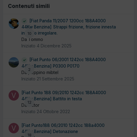
Contenuti simili
[Fiat Panda 11/2007 1200cc 188A4000
44Kw Benzina] Strappi frizione, frizione innesta
in modo irregolare.
10
Da Tommo
Iniziato
4 Dicembre 2025
[Fiat Punto 06/2001 1242cc 188A4000
44Kw Benzina] P0300 P0170
2
Da peppino mibtel
Iniziato
21 Settembre 2025
[Fiat Punto 188 09/2010 1242cc 188A4000
44Kw Benzina] Battito in testa
12
Da victor
Iniziato
24 Ottobre 2022
[Fiat Punto188 06/2010 1242cc 188a4000
44Kw Benzina] Detonazione
18