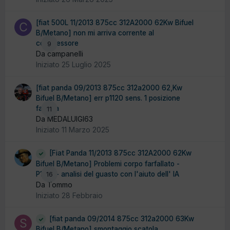
[fiat 500L 11/2013 875cc 312A2000 62Kw Bifuel
B/Metano] non mi arriva corrente al
compressore
9
Da campanelli
Iniziato
25 Luglio 2025
[fiat panda 09/2013 875cc 312a2000 62,Kw
Bifuel B/Metano] err p1120 sens. 1 posizione
farfalla
11
Da MEDALUIGI63
Iniziato
11 Marzo 2025
[Fiat Panda 11/2013 875cc 312A2000 62Kw
Bifuel B/Metano] Problemi corpo farfallato -
P1120 - analisi del guasto con l'aiuto dell' IA
16
Da Tommo
Iniziato
28 Febbraio
[fiat panda 09/2014 875cc 312a2000 63Kw
Bifuel B/Metano] smontaggio scatola