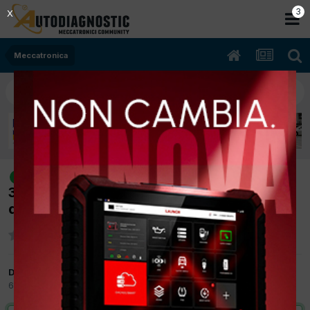
2
X
Meccatronica
[Lancia Ypsilon 11/2013 875cc
risolto
312A2000 62,Kw Bifuel B/Metano] Codici di
difetto non documentati
Da piancastelli
6 Ottobre 2016
in
Meccatronica