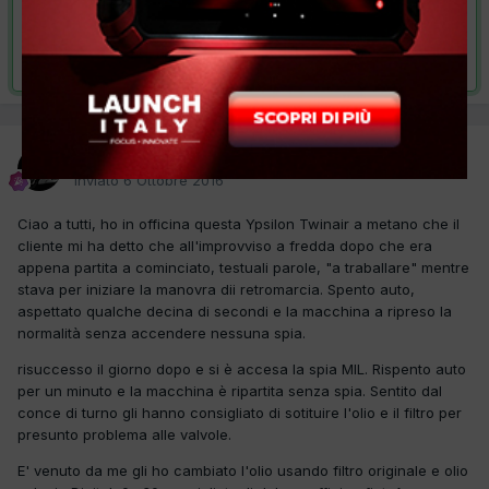
VAI ALLA SOLUZIONE
Risolta da piancastelli,
17 Ottobre 2016
piancastelli
Inviato
6 Ottobre 2016
Ciao a tutti, ho in officina questa Ypsilon Twinair a metano che il
cliente mi ha detto che all'improvviso a fredda dopo che era
appena partita a cominciato, testuali parole, "a traballare" mentre
stava per iniziare la manovra dii retromarcia. Spento auto,
aspettato qualche decina di secondi e la macchina a ripreso la
normalità senza accendere nessuna spia.
risuccesso il giorno dopo e si è accesa la spia MIL. Rispento auto
per un minuto e la macchina è ripartita senza spia. Sentito dal
conce di turno gli hanno consigliato di sotituire l'olio e il filtro per
presunto problema alle valvole.
E' venuto da me gli ho cambiato l'olio usando filtro originale e olio