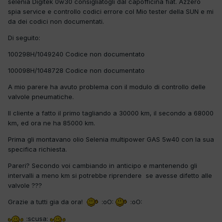
selenia Digitek 0w30 consigliatogli dal capofficina fiat. Azzero
spia service e controllo codici errore col Mio tester della SUN e mi
da dei codici non documentati.
Di seguito:
100298H/1049240 Codice non documentato
100098H/1048728 Codice non documentato
A mio parere ha avuto problema con il modulo di controllo delle
valvole pneumatiche.
Il cliente a fatto il primo tagliando a 30000 km, il secondo a 68000
km, ed ora ne ha 85000 km.
Prima gli montavano olio Selenia multipower GAS 5w40 con la sua
specifica richiesta.
Pareri? Secondo voi cambiando in anticipo e mantenendo gli
intervalli a meno km si potrebbe riprendere se avesse difetto alle
valvole ???
Grazie a tutti gia da ora!
:oO:
:oO:
:scusa: