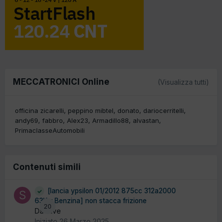
MECCATRONICI Online
(Visualizza tutti)
officina zicarelli
peppino mibtel
donato
dariocerritelli
andy69
fabbro
Alex23
Armadillo88
alvastan
PrimaclasseAutomobili
Contenuti simili
[lancia ypsilon 01/2012 875cc 312a2000
63Kw Benzina] non stacca frizione
20
Da stive
Iniziato
26 Marzo 2025