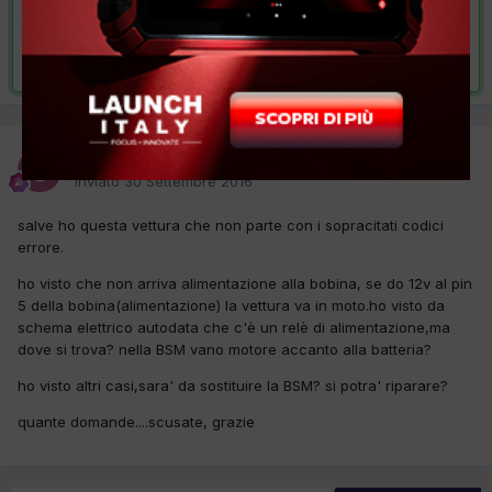
VAI ALLA SOLUZIONE
Risolta da stive,
12 Ottobre 2016
stive
Inviato
30 Settembre 2016
salve ho questa vettura che non parte con i sopracitati codici
errore.
ho visto che non arriva alimentazione alla bobina, se do 12v al pin
5 della bobina(alimentazione) la vettura va in moto.ho visto da
schema elettrico autodata che c'è un relè di alimentazione,ma
dove si trova? nella BSM vano motore accanto alla batteria?
ho visto altri casi,sara' da sostituire la BSM? si potra' riparare?
quante domande....scusate, grazie