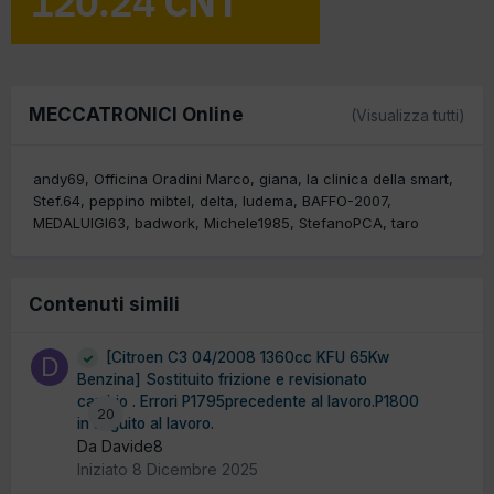
MECCATRONICI Online
(Visualizza tutti)
andy69
Officina Oradini Marco
giana
la clinica della smart
Stef.64
peppino mibtel
delta
ludema
BAFFO-2007
MEDALUIGI63
badwork
Michele1985
StefanoPCA
taro
Contenuti simili
[Citroen C3 04/2008 1360cc KFU 65Kw
Benzina] Sostituito frizione e revisionato
cambio . Errori P1795precedente al lavoro.P1800
20
in seguito al lavoro.
Da Davide8
Iniziato
8 Dicembre 2025