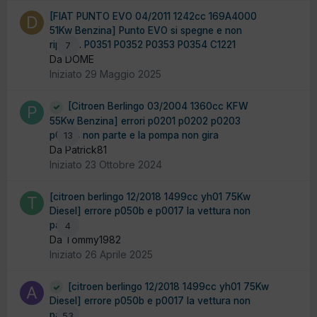
[FIAT PUNTO EVO 04/2011 1242cc 169A4000
51Kw Benzina] Punto EVO si spegne e non
riparte. P0351 P0352 P0353 P0354 C1221
7
Da DOME
Iniziato
29 Maggio 2025
[Citroen Berlingo 03/2004 1360cc KFW
55Kw Benzina] errori p0201 p0202 p0203
p0204 non parte e la pompa non gira
13
Da Patrick81
Iniziato
23 Ottobre 2024
[citroen berlingo 12/2018 1499cc yh01 75Kw
Diesel] errore p050b e p0017 la vettura non
parte
4
Da Tommy1982
Iniziato
26 Aprile 2025
[citroen berlingo 12/2018 1499cc yh01 75Kw
Diesel] errore p050b e p0017 la vettura non
parte
53