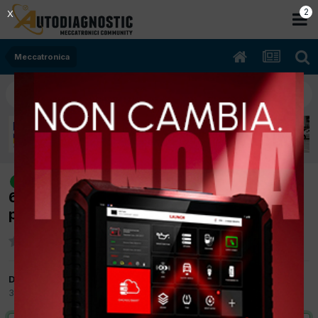
1
X
Meccatronica
[citroen c4 07/2006 1360cc kfu
risolto
65Kw Benzina] vettura non parte errore
p0350 p0351 p0352 p0353 p0354
Da stive
30 Settembre 2016
in
Meccatronica