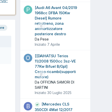
-05-
[Audi A6 Avant 04/2019
1968cc DFBA 150Kw
Diesel] Rumore
retrotreno, zona
0
ore
ammortizzatore
posteriore destro
Da Pese
Iniziato
7 Aprile
[[DAIHATSU Terios
11/2008 1500cc 3sz-VE
77Kw Bifuel B/Gpl]
Cerco ricambi(supporti
0
motore)
Da OFFICINA SAMORI DI
SARTINI
Iniziato
30 Luglio 2025
[Mercedes CLS
350CDI 4Mat 12/2017