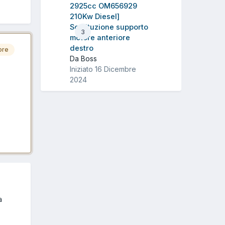
2925cc OM656929
210Kw Diesel]
Sostituzione supporto
3
motore anteriore
destro
ore
Da Boss
Iniziato
16 Dicembre
2024
a