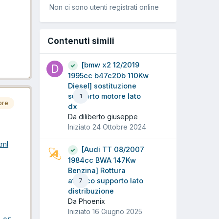
Non ci sono utenti registrati online
Contenuti simili
[bmw x2 12/2019
1995cc b47c20b 110Kw
Diesel] sostituzione
supporto motore lato
1
ore
dx
Da diliberto giuseppe
Iniziato
24 Ottobre 2024
tml
[Audi TT 08/2007
1984cc BWA 147Kw
Benzina] Rottura
attacco supporto lato
7
distribuzione
Da Phoenix
Iniziato
16 Giugno 2025