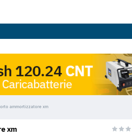
orto ammortizzatore xm
re xm