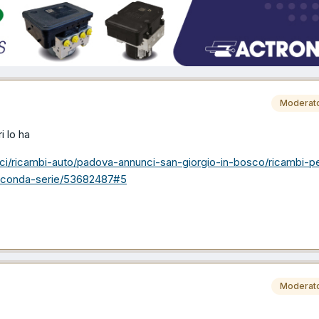
Moderat
i lo ha
nunci/ricambi-auto/padova-annunci-san-giorgio-in-bosco/ricambi-p
econda-serie/53682487#5
Moderat