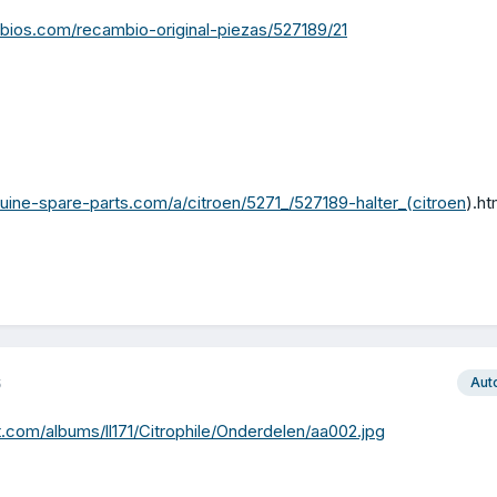
bios.com/recambio-original-piezas/527189/21
nuine-spare-parts.com/a/citroen/5271_/527189-halter_(citroen
).h
6
Aut
t.com/albums/ll171/Citrophile/Onderdelen/aa002.jpg