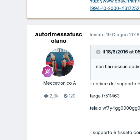
http://www.ebay.fr/
1994-10-2000-/1317
autorimessatusc
Inviato
19 Giugno 2016
olano
Il 18/6/2016 at 0
non hai nessun codi
Meccatronico A
il codice del supporto 
targa fr511463
2,8k
120
telaio vf7y4gg0000gg
il supporto è fissato co