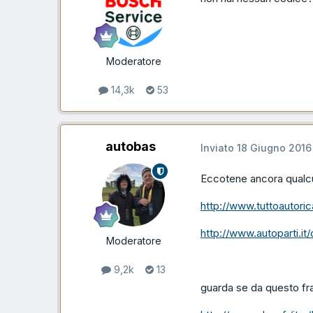
Moderatore
14,3k
53
autobas
Inviato
18 Giugno 2016
Eccotene ancora qualc
http://www.tuttoautori
http://www.autoparti.it
Moderatore
9,2k
13
guarda se da questo fr