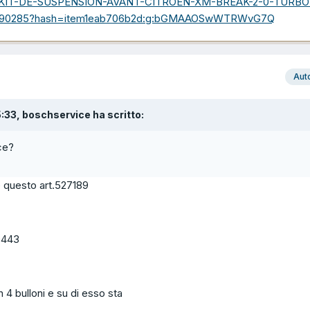
itm/KIT-DE-SUSPENSION-AVANT-CITROEN-XM-BREAK-2-0-TURBO
25290285?hash=item1eab706b2d:g:bGMAAOSwWTRWvG7Q
Aut
5:33, boschservice ha scritto:
ce?
è questo art.527189
0443
n 4 bulloni e su di esso sta