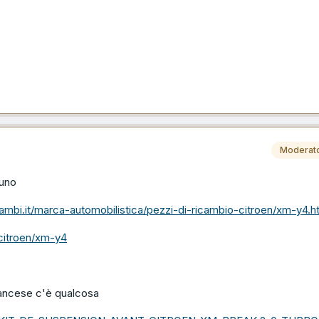
Moderat
uno
cambi.it/marca-automobilistica/pezzi-di-ricambio-citroen/xm-y4.h
/citroen/xm-y4
ancese c'è qualcosa