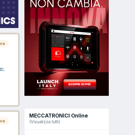
ore
er-
MECCATRONICI Online
ore
(Visualizza tutti)