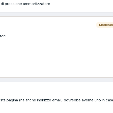
e di pressione ammortizzatore
6
Moderat
tori
6
questa pagina (ha anche indirizzo email) dovrebbe averne uno in cas