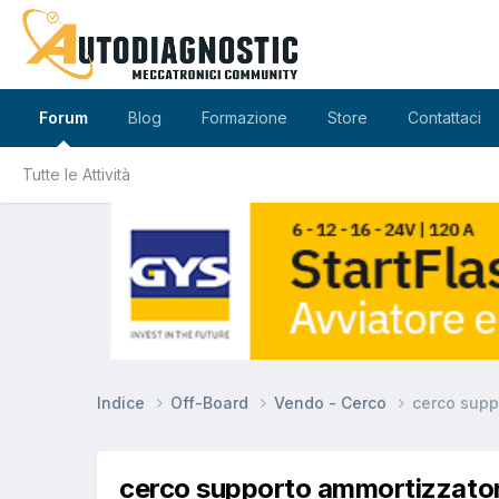
Forum
Blog
Formazione
Store
Contattaci
Tutte le Attività
Indice
Off-Board
Vendo - Cerco
cerco supp
cerco supporto ammortizzato