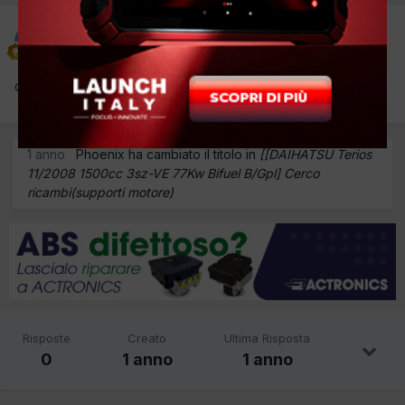
OFFICINA SAMORI DI SARTINI
Inviato
30 Luglio 2025
Cerco supporti motore nuovi.
1 anno
Phoenix ha cambiato il titolo in
[[DAIHATSU Terios
11/2008 1500cc 3sz-VE 77Kw Bifuel B/Gpl] Cerco
ricambi(supporti motore)
Risposte
Creato
Ultima Risposta
0
1 anno
1 anno