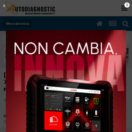
3
X
Meccatronica
[[DAIHATSU Terios 11/2008 1500cc 3sz-VE
77Kw Bifuel B/Gpl] Cerco ricambi(supporti
motore)
Da OFFICINA SAMORI DI SARTINI
30 Luglio 2025
in
Meccatronica