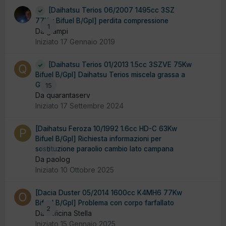
[Daihatsu Terios 06/2007 1495cc 3SZ
77Kw Bifuel B/Gpl] perdita compressione
1
Da giampi
Iniziato
17 Gennaio 2019
[Daihatsu Terios 01/2013 1.5cc 3SZVE 75Kw
Bifuel B/Gpl] Daihatsu Terios miscela grassa a
GPL
15
Da quarantaserv
Iniziato
17 Settembre 2024
[Daihatsu Feroza 10/1992 1.6cc HD-C 63Kw
Bifuel B/Gpl] Richiesta informazioni per
sostituzione paraolio cambio lato campana
0
Da paolog
Iniziato
10 Ottobre 2025
[Dacia Duster 05/2014 1600cc K4MH6 77Kw
Bifuel B/Gpl] Problema con corpo farfallato
2
Da Officina Stella
Iniziato
15 Gennaio 2025