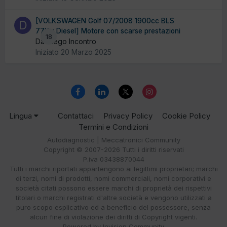
[VOLKSWAGEN Golf 07/2008 1900cc BLS
77Kw Diesel] Motore con scarse prestazioni
18
Da Diego Incontro
Iniziato
20 Marzo 2025
Lingua
Contattaci
Privacy Policy
Cookie Policy
Termini e Condizioni
Autodiagnostic | Meccatronici Community
Copyright © 2007-2026 Tutti i diritti riservati
P.iva 03438870044
Tutti i marchi riportati appartengono ai legittimi proprietari; marchi
di terzi, nomi di prodotti, nomi commerciali, nomi corporativi e
società citati possono essere marchi di proprietà dei rispettivi
titolari o marchi registrati d'altre società e vengono utilizzati a
puro scopo esplicativo ed a beneficio del possessore, senza
alcun fine di violazione dei diritti di Copyright vigenti.
Powered by Invision Community