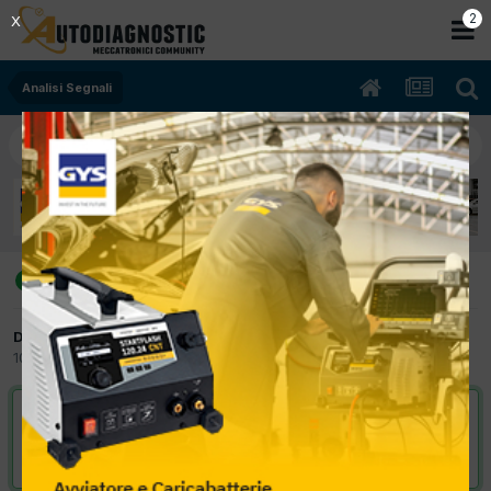
2
X
Analisi Segnali
Audi A1 Cayb sincronia giri e fase
risolto
Da peppino mibtel
10 Aprile 2016
in
Analisi Segnali
VAI ALLA SOLUZIONE
Risolta da peppino mibtel,
10 Aprile 2016