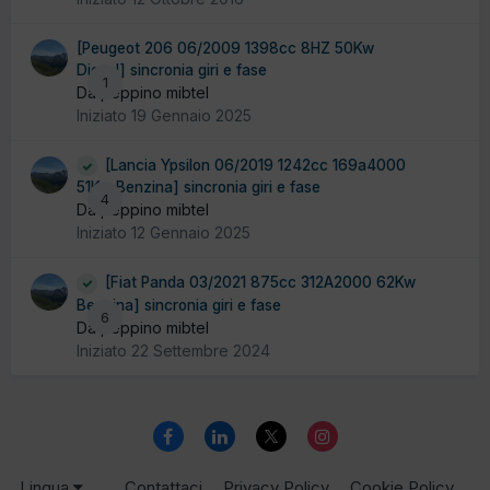
[Peugeot 206 06/2009 1398cc 8HZ 50Kw
Diesel] sincronia giri e fase
1
Da peppino mibtel
Iniziato
19 Gennaio 2025
[Lancia Ypsilon 06/2019 1242cc 169a4000
51Kw Benzina] sincronia giri e fase
4
Da peppino mibtel
Iniziato
12 Gennaio 2025
[Fiat Panda 03/2021 875cc 312A2000 62Kw
Benzina] sincronia giri e fase
6
Da peppino mibtel
Iniziato
22 Settembre 2024
Lingua
Contattaci
Privacy Policy
Cookie Policy