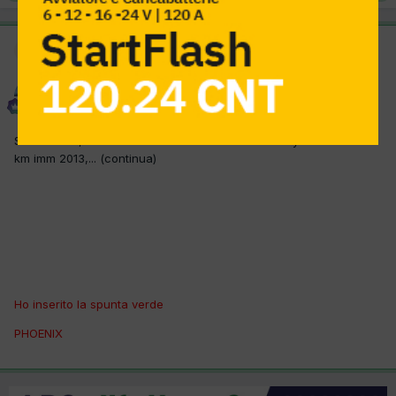
Moderatore
SOLUZIONE
peppino mibtel
Inviato
10 Aprile 2016
Saluti a tutti, Audi A 1 tdi 1600 cc 66 kw motore Cayb con 60000
km imm 2013,... (continua)
Ho inserito la spunta verde
PHOENIX