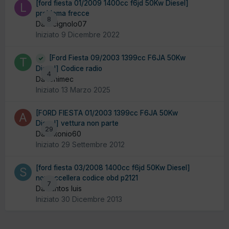
[ford fiesta 01/2009 1400cc f6jd 50Kw Diesel]
problema frecce
8
Da lucignolo07
Iniziato
9 Dicembre 2022
[Ford Fiesta 09/2003 1399cc F6JA 50Kw
Diesel] Codice radio
4
Da tonimec
Iniziato
13 Marzo 2025
[FORD FIESTA 01/2003 1399cc F6JA 50Kw
Diesel] vettura non parte
29
Da antonio60
Iniziato
29 Settembre 2012
[ford fiesta 03/2008 1400cc f6jd 50Kw Diesel]
non accellera codice obd p2121
7
Da santos luis
Iniziato
30 Dicembre 2013