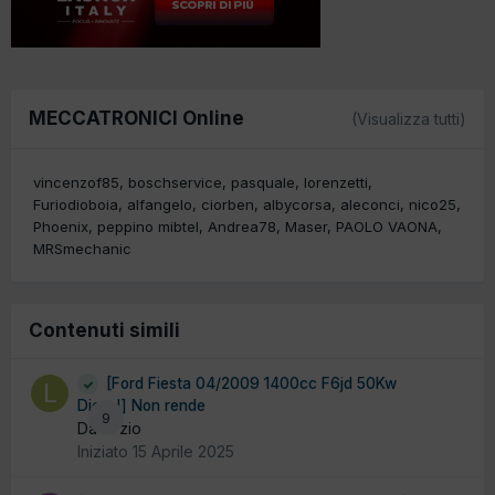
MECCATRONICI Online
(Visualizza tutti)
vincenzof85
boschservice
pasquale
lorenzetti
Furiodioboia
alfangelo
ciorben
albycorsa
aleconci
nico25
Phoenix
peppino mibtel
Andrea78
Maser
PAOLO VAONA
MRSmechanic
Contenuti simili
[Ford Fiesta 04/2009 1400cc F6jd 50Kw
Diesel] Non rende
9
Da lo zio
Iniziato
15 Aprile 2025