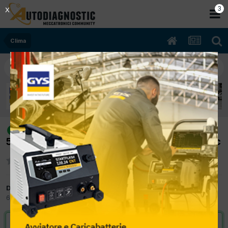
2
X
Clima
[ford fiesta 03/2009 1399cc f6jd
risolto
50Kw Diesel] perde allineamento portelle a/c
Da alfredo1981
6 Agosto 2015
in
Clima
VAI ALLA SOLUZIONE