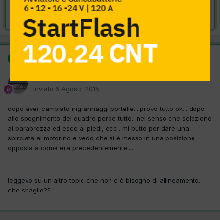
Risolta da alfredo1981,
6 Agosto 2015
SOLUZIONE
alfredo1981
Inviato
6 Agosto 2015
dopo aver cambiato ingrannaggi portelle... provo tutto ok... dopo
allo spegnimento del quadro perde tutto.. nel senso che seleziono
al parabrezza ed esce ai piedi, ecc.. mi butto per dare una
sbirciata al motorino e vedo che si è messo in una posizione
opposta a come era precedentemente....
leggevo su un'altro topic che non c'è bisogno di allineamento..
che sbaglio??