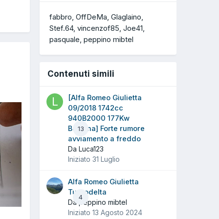
fabbro
OffDeMa
Glaglaino
Stef.64
vincenzof85
Joe41
pasquale
peppino mibtel
Contenuti simili
[Alfa Romeo Giulietta
09/2018 1742cc
940B2000 177Kw
Benzina] Forte rumore
13
avviamento a freddo
Da Luca123
Iniziato
31 Luglio
Alfa Romeo Giulietta
Turbodelta
4
Da peppino mibtel
Iniziato
13 Agosto 2024