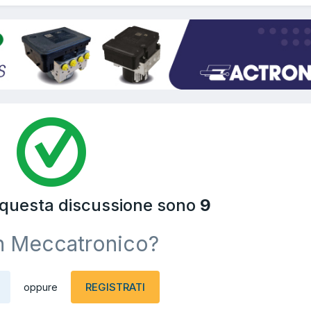
a questa discussione sono
9
n Meccatronico?
REGISTRATI
oppure