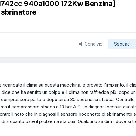
1 1742cc 940a1000 172Kw Benzina]
 sbrinatore
Condividi
Seguaci
e ricaricato il clima su questa macchina, e provato l'impianto, il cli
 dice che ha sentito un colpo e il clima non raffredda più. dopo u
 compressore parte e dopo circa 30 secondi si stacca. Controllo 
i ma il compressore stacca a 13 bar A.P., in diagnosi nessun guast
controlli noto che in diagnosi il sensore bocchette di sbrinamento 
indi a quanto pare il problema sta qua. Qualcuno sa dirmi dove si t