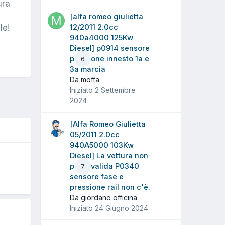
ura
[alfa romeo giulietta
le!
12/2011 2.0cc
940a4000 125Kw
Diesel] p0914 sensore
posizione innesto 1a e
6
3a marcia
Da moffa
Iniziato
2 Settembre
2024
[Alfa Romeo Giulietta
05/2011 2.0cc
940A5000 103Kw
Diesel] La vettura non
O
parte valida P0340
7
sensore fase e
pressione rail non c'è.
Da giordano officina
Iniziato
24 Giugno 2024