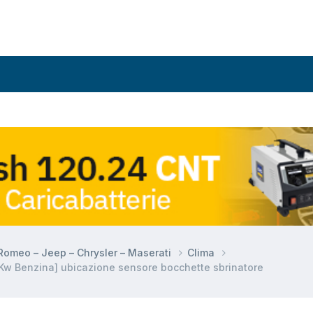
a Romeo – Jeep – Chrysler – Maserati
Clima
2Kw Benzina] ubicazione sensore bocchette sbrinatore