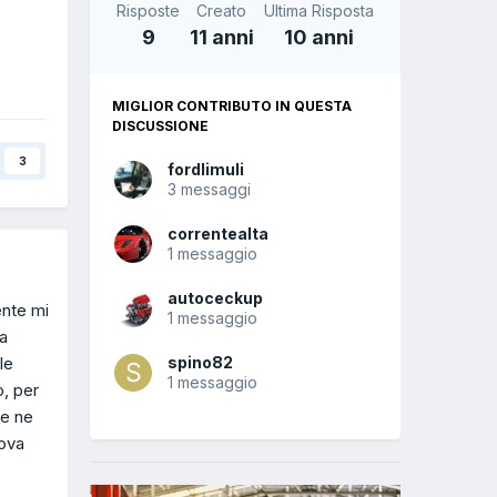
Risposte
Creato
Ultima Risposta
9
11 anni
10 anni
MIGLIOR CONTRIBUTO IN QUESTA
DISCUSSIONE
3
fordlimuli
3 messaggi
correntealta
1 messaggio
autoceckup
ente mi
1 messaggio
na
le
spino82
1 messaggio
o, per
se ne
rova