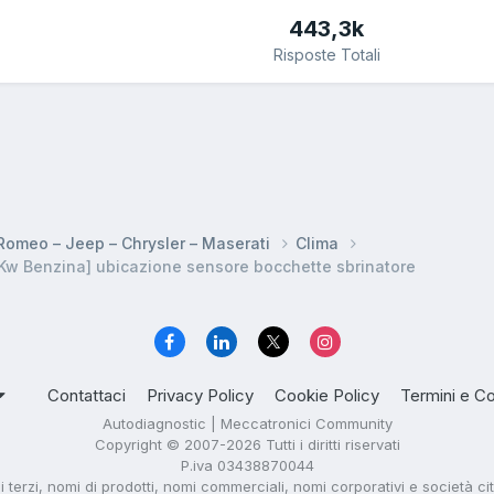
443,3k
Risposte Totali
a Romeo – Jeep – Chrysler – Maserati
Clima
2Kw Benzina] ubicazione sensore bocchette sbrinatore
Contattaci
Privacy Policy
Cookie Policy
Termini e Co
Autodiagnostic | Meccatronici Community
Copyright © 2007-2026 Tutti i diritti riservati
P.iva 03438870044
di terzi, nomi di prodotti, nomi commerciali, nomi corporativi e società ci