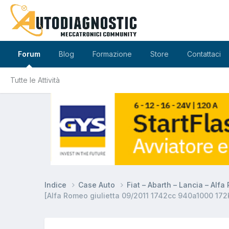
Forum
Blog
Formazione
Store
Contattaci
Tutte le Attività
Indice
Case Auto
Fiat – Abarth – Lancia – Alf
[Alfa Romeo giulietta 09/2011 1742cc 940a1000 17