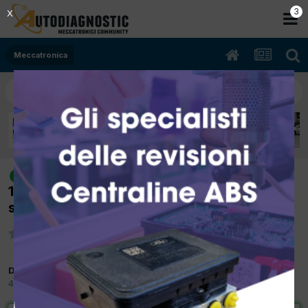
2
X
Meccatronica
[Fiat Grande punto 12/2007 1.3cc
risolto
199A3000 66Kw Diesel] a volte in marcia si
spegne tutto , tranne il motore
Da delta
4 Agosto 2015
in
Meccatronica