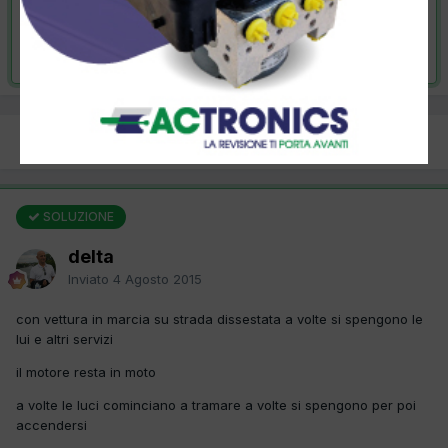
VAI ALLA SOLUZIONE
Risolta da delta,
4 Agosto 2015
PREC
Pagina 1 di 2
AVANTI
SOLUZIONE
delta
Inviato
4 Agosto 2015
con vettura in marcia su strada dissestata a volte si spengono le
lui e altri servizi
il motore resta in moto
a volte le luci cominciano a tramare a volte si spengono per poi
accendersi