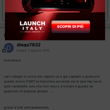
VAI ALLA SOLUZIONE
Risolta da diego7832,
3 Agosto 2015
SOLUZIONE
diego7832
Inviato
3 Agosto 2015
buonasera
cari colleghi vi scrivo per sapere se e gia capitato a qualcuno
questo errore P3817 la macchina accende sia la spia fap sia la
spia candelette solo che non riesco a trovare il guasto se
qualcuno mi potesse aiutare .......
grazie a tutti anticipatamente