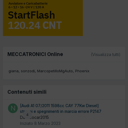
MECCATRONICI Online
(Visualizza tutti)
giana
sonzodi
MarcopetilloMgAuto
Phoenix
Contenuti simili
[Audi A1 07/2011 1598cc CAY 77Kw Diesel]
strappi e spegnimenti in marcia errore P2147
4
Da nicocar2015
Iniziato
8 Marzo 2023