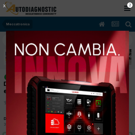
2
X
Meccatronica
[seat ibiza 06/2011 1598cc cay 77Kw
risolto
Diesel] spia fap e spia candelettecodice
errore p3817
Da diego7832
3 Agosto 2015
in
Meccatronica