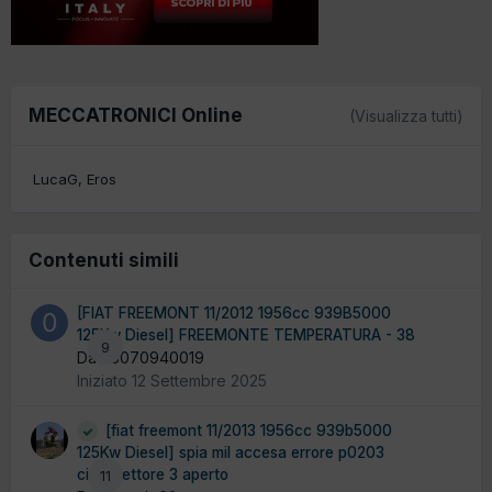
MECCATRONICI Online
(Visualizza tutti)
LucaG
Eros
Contenuti simili
[FIAT FREEMONT 11/2012 1956cc 939B5000
125Kw Diesel] FREEMONTE TEMPERATURA - 38
9
Da 05070940019
Iniziato
12 Settembre 2025
[fiat freemont 11/2013 1956cc 939b5000
125Kw Diesel] spia mil accesa errore p0203
circ.iniettore 3 aperto
11