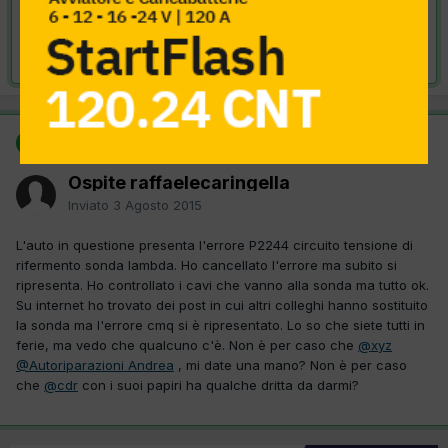
VAI ALLA SOLUZIONE
Risolta da Ospite raffaelecaringella,
3 Agosto 2015
SOLUZIONE
Ospite raffaelecaringella
Inviato
3 Agosto 2015
L'auto in questione presenta l'errore P2244 circuito tensione di
rifermento sonda lambda. Ho cancellato l'errore ma subito si
ripresenta. Ho controllato i cavi che vanno alla sonda ma tutto ok.
Su internet ho trovato dei post in cui altri colleghi hanno sostituito
la sonda ma l'errore cmq si è ripresentato. Lo so che siete tutti in
ferie, ma vedo che qualcuno c'è. Non è per caso che
@xyz
@Autoriparazioni Andrea
, mi date una mano? Non è per caso
che
@cdr
con i suoi papiri ha qualche dritta da darmi?