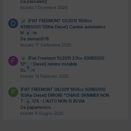
Da pascale62
Iniziato
1 Dicembre 2020
[FIAT FREEMONT 02/2012 1956cc
939B5000 125Kw Diesel] Cambio automatico
bloccato
8
Da demian978
Iniziato
17 Settembre 2025
[Fiat Freemont 10/2013 2.0cc 939B5000
125Kw Diesel] minimo instabile
9
Da ferri
Iniziato
14 Febbraio 2025
[FIAT FREEMONT 08/2011 1956cc 939B5000
103Kw Diesel] ERRORE "CHIAVE SKIMMER NON
TROVATA - L'AUTO NON SI AVVIA
5
Da papamexico
Iniziato
6 Giugno 2025