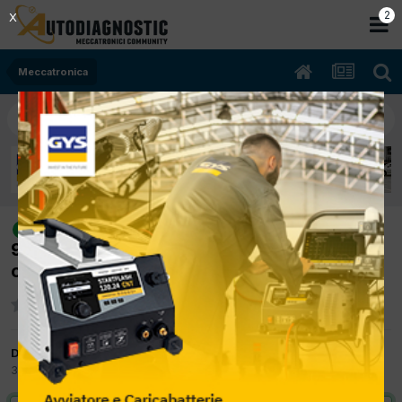
2
X
Meccatronica
[FCA freemont 02/2013 1956cc
risolto
939B5000 125Kw Diesel] auto in recovery
con errore P2244
Da Ospite raffaelecaringella
3 Agosto 2015
in
Meccatronica