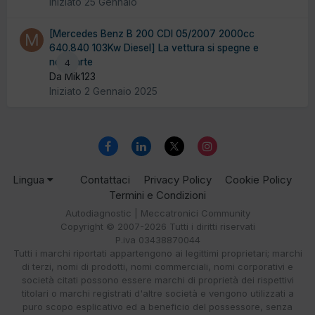
Iniziato
25 Gennaio
[Mercedes Benz B 200 CDI 05/2007 2000cc
640.840 103Kw Diesel] La vettura si spegne e
non parte
4
Da Mik123
Iniziato
2 Gennaio 2025
Lingua
Contattaci
Privacy Policy
Cookie Policy
Termini e Condizioni
Autodiagnostic | Meccatronici Community
Copyright © 2007-2026 Tutti i diritti riservati
P.iva 03438870044
Tutti i marchi riportati appartengono ai legittimi proprietari; marchi
di terzi, nomi di prodotti, nomi commerciali, nomi corporativi e
società citati possono essere marchi di proprietà dei rispettivi
titolari o marchi registrati d'altre società e vengono utilizzati a
puro scopo esplicativo ed a beneficio del possessore, senza