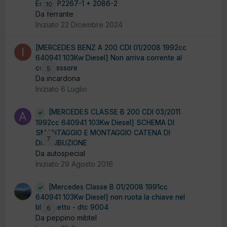
Errore P2267-1 + 2086-2
10
Da ferrante
Iniziato
22 Dicembre 2024
[MERCEDES BENZ A 200 CDI 01/2008 1992cc
640941 103Kw Diesel] Non arriva corrente al
compressore
5
Da incardona
Iniziato
6 Luglio
[MERCEDES CLASSE B 200 CDI 03/2011
1992cc 640941 103Kw Diesel] SCHEMA DI
SMONTAGGIO E MONTAGGIO CATENA DI
7
DISTRIBUZIONE
Da autospecial
Iniziato
29 Agosto 2016
[Mercedes Classe B 01/2008 1991cc
640941 103Kw Diesel] non ruota la chiave nel
blocchetto - dtc 9004
6
Da peppino mibtel