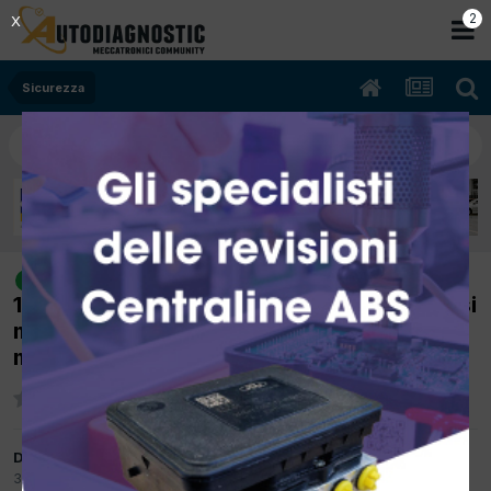
2
X
Sicurezza
[mercedes a a 200 cdi 06/2006
risolto
1991cc 640941 103Kw Diesel] l'autovettura si
muove da errori la centralina qnd non si
muove non da errori
Da autospecial
30 Luglio 2015
in
Sicurezza