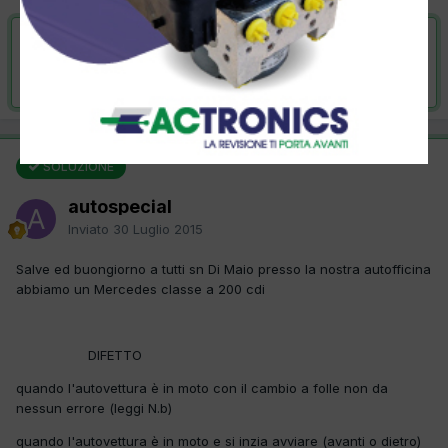
VAI ALLA SOLUZIONE
Risolta da autospecial,
30 Luglio 2015
SOLUZIONE
autospecial
Inviato
30 Luglio 2015
Salve ed buongiorno a tutti sn Di Maio presso la nostra autofficina
abbiamo un Mercedes classe a 200 cdi
DIFETTO
quando l'autovettura è in moto con il cambio a folle non da
nessun errore (leggi N.b)
quando l'autovettura è in moto e si inzia avviare (avanti o dietro)