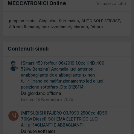
MECCATRONICI Online
(Visualizza tutti)
peppino mibtel
Glaglaino
Sdrumaldo
AUTO SOLE SERVICE
Alfredo Romano
carrozzeriamori
ciorben
fabbro
Contenuti simili
[Smart 453 forfour 06/2019 1.0cc H4D_400
52Kw Benzina] Anomalia luci anteriori ,
anabbagliante dx e abbagliante sx non
funzionano ed malfunzionamento led e luci
1
posizione sottofaro ,Dtc B128114
Da giordano officina
Iniziato
18 Novembre 2024
[MITSUBISHI PAJERO 03/1990 2500cc 4D56
70Kw Diesel] SCHEMA ELETTRICO LUCI
ANABBAGLIANTI E ABBAGLIANTI
3
Da nuoveoffsama