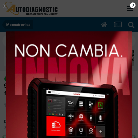
2
X
Meccatronica
[Fiat Ulysse 12/2005 2200cc 4HW
risolto
94Kw Diesel] Luci anabbaglianti non
funzionano
Da Sauro
30 Luglio 2015
in
Meccatronica