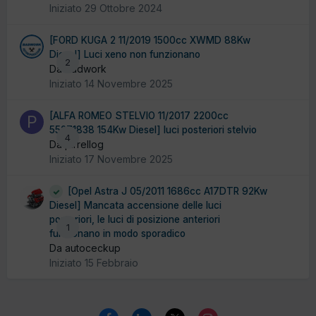
Iniziato
29 Ottobre 2024
[FORD KUGA 2 11/2019 1500cc XWMD 88Kw
Diesel] Luci xeno non funzionano
2
Da badwork
Iniziato
14 Novembre 2025
[ALFA ROMEO STELVIO 11/2017 2200cc
55271838 154Kw Diesel] luci posteriori stelvio
4
Da pirrellog
Iniziato
17 Novembre 2025
[Opel Astra J 05/2011 1686cc A17DTR 92Kw
Diesel] Mancata accensione delle luci
posteriori, le luci di posizione anteriori
1
funzionano in modo sporadico
Da autoceckup
Iniziato
15 Febbraio