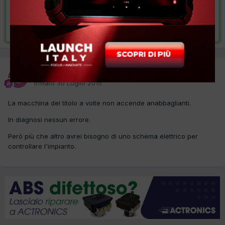
VAI ALLA SOLUZIONE
Risolta da Sauro,
27 Febbraio 2016
Sauro
Inviato
30 Luglio 2015
La macchina del titolo a volte non accende anabbaglianti.
In diagnosi nessun errore.
Però più che altro avrei bisogno di uno schema elettrico per
controllare l'impianto.