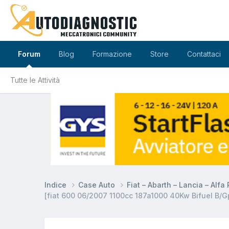
Forum
Blog
Formazione
Store
Contattaci
Tutte le Attività
Indice
Case Auto
Fiat – Abarth – Lancia – Alf
[fiat 600 06/2007 1100cc 187a1000 40Kw Bifuel B/Gpl