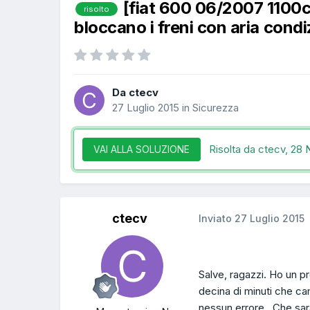
[fiat 600 06/2007 1100c
risolto
bloccano i freni con aria cond
Da ctecv
27 Luglio 2015
in
Sicurezza
Risolta da ctecv,
28 
VAI ALLA SOLUZIONE
ctecv
Inviato
27 Luglio 2015
Salve, ragazzi. Ho un 
decina di minuti che cam
nessun errore.. Che sarà.