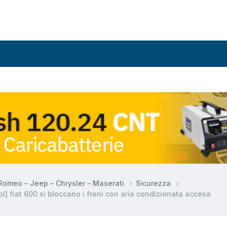
a Romeo – Jeep – Chrysler – Maserati
Sicurezza
] fiat 600 si bloccano i freni con aria condizionata accesa