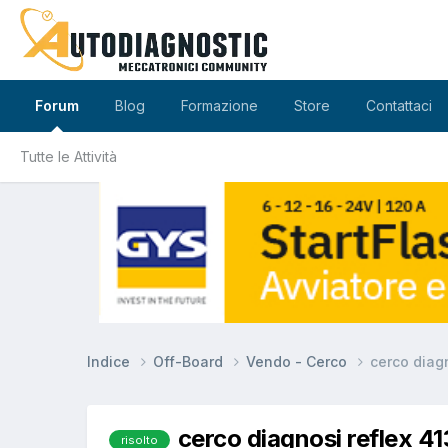
Forum
Blog
Formazione
Store
Contattaci
Tutte le Attività
Indice
Off-Board
Vendo - Cerco
cerco diagn
cerco diagnosi reflex 41
risolto