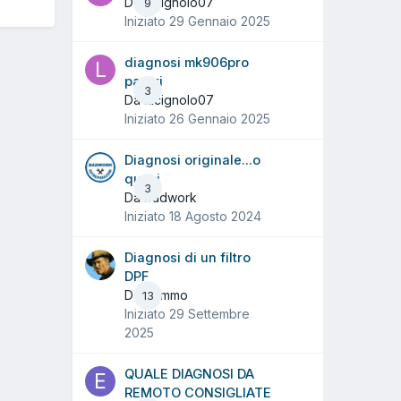
Da lucignolo07
9
Iniziato
29 Gennaio 2025
diagnosi mk906pro
pareri
3
Da lucignolo07
Iniziato
26 Gennaio 2025
Diagnosi originale...o
quasi
3
Da badwork
Iniziato
18 Agosto 2024
Diagnosi di un filtro
DPF
Da Tommo
13
Iniziato
29 Settembre
2025
QUALE DIAGNOSI DA
REMOTO CONSIGLIATE