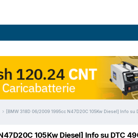
a
[BMW 318D 06/2009 1995cc N47D20C 105Kw Diesel] Info su
47D20C 105Kw Diesel] Info su DTC 4