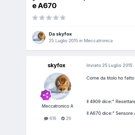
e A670
Da skyfox
25 Luglio 2015
in
Meccatronica
skyfox
Inviato
25 Luglio 2015
Come da titolo ho fatto
Il 4909 dice:" Resetta
Meccatronico A
Il A670 dice:" Sensor
616
29