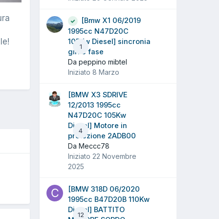
ura
[Bmw X1 06/2019
1995cc N47D20C
le!
105Kw Diesel] sincronia
1
giri e fase
Da peppino mibtel
Iniziato
8 Marzo
[BMW X3 SDRIVE
12/2013 1995cc
N47D20C 105Kw
Diesel] Motore in
4
protezione 2ADB00
Da Meccc78
Iniziato
22 Novembre
2025
O
[BMW 318D 06/2020
1995cc B47D20B 110Kw
Diesel] BATTITO
12