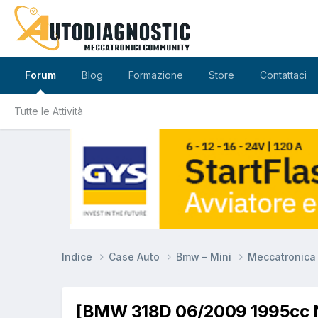
Forum
Blog
Formazione
Store
Contattaci
Tutte le Attività
Indice
Case Auto
Bmw – Mini
Meccatronic
[BMW 318D 06/2009 1995cc N