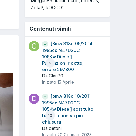
Morgan83
Italian Race
cicler73
ZetaP
ROCCO1
Contenuti simili
[Bmw 318d 05/2014
1995cc N47D20C
105Kw Diesel]
Prestazioni ridotte,
5
errore 297800
Da Clau70
Iniziato
15 Aprile
[bmw 318d 10/2011
1995cc N47D20C
105Kw Diesel] sostituito
batteria non va piu
10
chiusura
Da detoni
Iniziato
20 Gennaio 2023