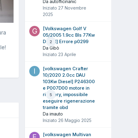
Da autofficinanic
Iniziato
27 Novembre
2025
[Volkswagen Golf V
ura
05/2005 1.9cc Bls 77Kw
Diesel] Errore p0299
2
le!
Da Gibò
Iniziato
23 Aprile
[volkswagen Crafter
10/2020 2.0cc DAU
103Kw Diesel] P246300
e P007D00 motore in
ricovery, impossibile
5
eseguire rigenerazione
tramite obd
Da imauto
Iniziato
26 Maggio 2025
[volkswagen Multivan