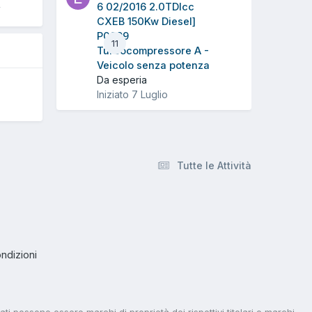
4
6 02/2016 2.0TDIcc
CXEB 150Kw Diesel]
P0299
11
Turbocompressore A -
Veicolo senza potenza
Da esperia
Iniziato
7 Luglio
Tutte le Attività
ndizioni