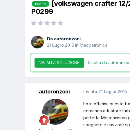
[volkswagen crafter 12
risolto
P0299
Da autoronzoni
21 Luglio 2015
in
Meccatronica
Risolta da autoronzon
VAI ALLA SOLUZIONE
autoronzoni
Inviato
21 Luglio 2015
ho in officina questo f
comanda attuatore turb
perfetta.Meccanismo geo
spegnere e riavviare sp