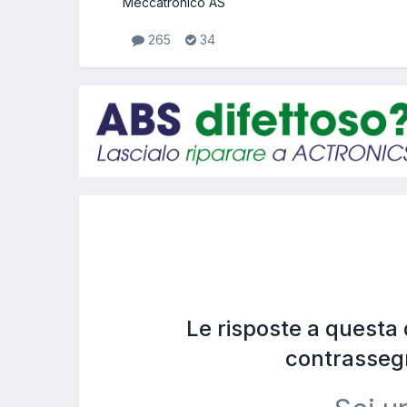
Meccatronico AS
265
34
Le risposte a questa
contrasseg