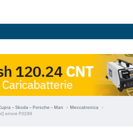
 Cupra – Skoda – Porsche – Man
Meccatronica
l] errore P0299