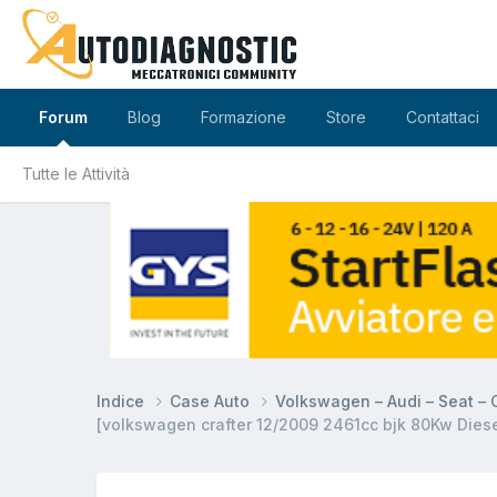
Forum
Blog
Formazione
Store
Contattaci
Tutte le Attività
Indice
Case Auto
Volkswagen – Audi – Seat –
[volkswagen crafter 12/2009 2461cc bjk 80Kw Diese