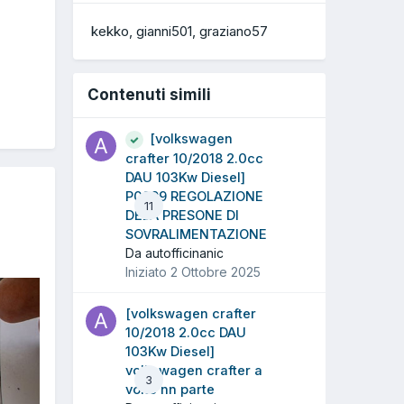
kekko
gianni501
graziano57
Contenuti simili
[volkswagen
crafter 10/2018 2.0cc
DAU 103Kw Diesel]
P0299 REGOLAZIONE
11
DELA PRESONE DI
SOVRALIMENTAZIONE
Da autofficinanic
Iniziato
2 Ottobre 2025
[volkswagen crafter
10/2018 2.0cc DAU
103Kw Diesel]
volkswagen crafter a
3
volte nn parte