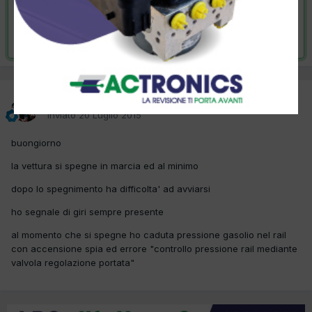
VAI ALLA SOLUZIONE
Risolta da GARAGEBARTOLI,
22 Luglio 2015
GARAGEBARTOLI
Inviato
20 Luglio 2015
buongiorno
la vettura si spegne in marcia ed al minimo
dopo lo spegnimento ha difficolta' ad avviarsi
ho segnale di giri sempre presente
al momento che si spegne ho caduta pressione gasolio nel rail
con accensione spia ed errore "controllo pressione rail mediante
valvola regolazione portata"