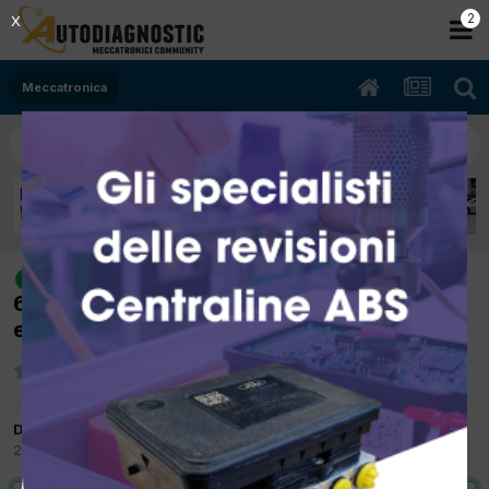
2
X
Meccatronica
[mercedes classe a 06/2008 1992cc
risolto
640942 60Kw Diesel] si spegne in marcia
errore p2017
Da GARAGEBARTOLI
20 Luglio 2015
in
Meccatronica