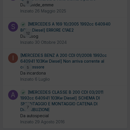
8
Da Davide_emme
Iniziato
26 Maggio 2025
[MERCEDES A 169 10/2005 1992cc 640940
80Kw Diesel] ERRORE C1AE2
12
Da sasog
Iniziato
30 Ottobre 2024
[MERCEDES BENZ A 200 CDI 01/2008 1992cc
640941 103Kw Diesel] Non arriva corrente al
compressore
5
Da incardona
Iniziato
6 Luglio
[MERCEDES CLASSE B 200 CDI 03/2011
1992cc 640941 103Kw Diesel] SCHEMA DI
SMONTAGGIO E MONTAGGIO CATENA DI
7
DISTRIBUZIONE
Da autospecial
Iniziato
29 Agosto 2016