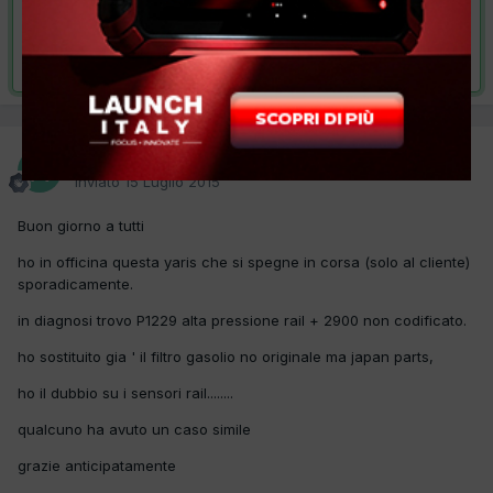
VAI ALLA SOLUZIONE
Risolta da najo76,
1 Aprile 2016
najo76
Inviato
15 Luglio 2015
Buon giorno a tutti
ho in officina questa yaris che si spegne in corsa (solo al cliente)
sporadicamente.
in diagnosi trovo P1229 alta pressione rail + 2900 non codificato.
ho sostituito gia ' il filtro gasolio no originale ma japan parts,
ho il dubbio su i sensori rail........
qualcuno ha avuto un caso simile
grazie anticipatamente