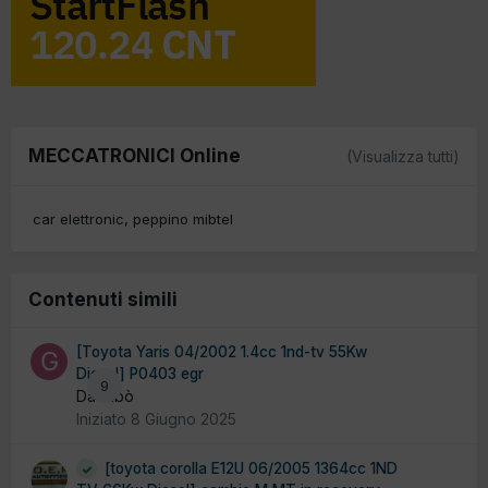
MECCATRONICI Online
(Visualizza tutti)
car elettronic
peppino mibtel
Contenuti simili
[Toyota Yaris 04/2002 1.4cc 1nd-tv 55Kw
Diesel] P0403 egr
9
Da Gibò
Iniziato
8 Giugno 2025
[toyota corolla E12U 06/2005 1364cc 1ND