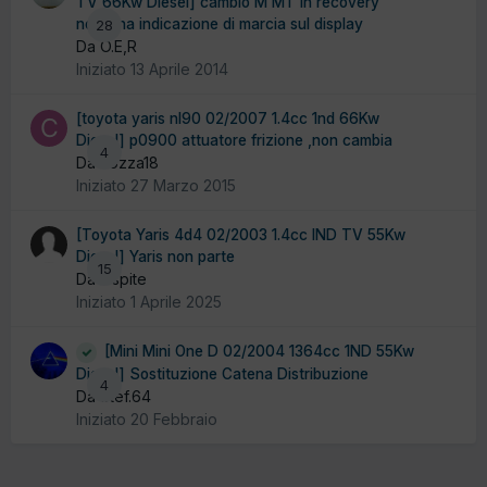
TV 66Kw Diesel] cambio M MT in recovery
nessuna indicazione di marcia sul display
28
Da O.E,R
Iniziato
13 Aprile 2014
[toyota yaris nl90 02/2007 1.4cc 1nd 66Kw
Diesel] p0900 attuatore frizione ,non cambia
4
Da cozza18
Iniziato
27 Marzo 2015
[Toyota Yaris 4d4 02/2003 1.4cc IND TV 55Kw
Diesel] Yaris non parte
15
Da Ospite
Iniziato
1 Aprile 2025
[Mini Mini One D 02/2004 1364cc 1ND 55Kw
Diesel] Sostituzione Catena Distribuzione
4
Da Stef.64
Iniziato
20 Febbraio