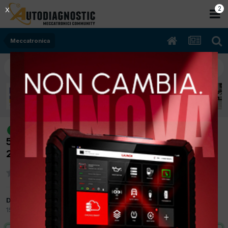
2
X
Meccatronica
[toyota yaris 11/2005 1364cc 1nd tv
risolto
55Kw Diesel] si spegne cod guasto p1229 +
2900
Da najo76
15 Luglio 2015
in
Meccatronica